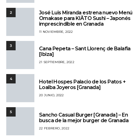
José Luis Miranda estrena nuevo Menú
2
Omakase para KIĀTO Sushi – Japonés
imprescindible en Granada
11 NOVIEMBRE, 2022
3
Cana Pepeta – Sant Llorenç de Balafia
[Ibiza]
21 SEPTIEMBRE, 2022
4
Hotel Hospes Palacio de los Patos +
Loalba Joyeros [Granada]
20 JUNIO, 2022
5
Sancho Casual Burger [Granada] – En
busca de la mejor burger de Granada
22 FEBRERO, 2022