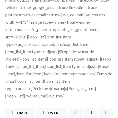
twitter=»true» google_plus=»true» linkedin=»true»
pinterest=»true» email=»true»][/vc_column][vc_column
width=»1/3″][image type=»none» float=»none»
info=»none» info_place=»top» info_trigger=»hover»
src=»7093″][icon_list][icon_list_item
type=»adjust»]Cachaça Leblon[/icon_list_item]
[icon_list_item type=»adjust»]Sirope de azúcar de
Violeta[/icon_list_item][icon_list_item type=»adjust»]Haba
Tonka[/icon_list_item][icon_list_item type=»adjust»]Rose’s
Lime[/icon_list_item][icon_list_item type=»adjust»]Zumo de
limón[/icon_list_item][icon_list_item
type=»adjust»]Perfume de naranja[/icon_list_item]
[/icon_list][/vc_column][/vc_row]
SHARE
TWEET