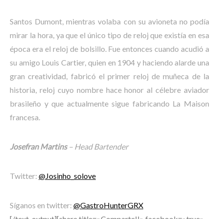
Santos Dumont, mientras volaba con su avioneta no podía
mirar la hora, ya que el único tipo de reloj que existía en esa
época era el reloj de bolsillo. Fue entonces cuando acudió a
su amigo Louis Cartier, quien en 1904 y haciendo alarde una
gran creatividad, fabricó el primer reloj de muñeca de la
historia, reloj cuyo nombre hace honor al célebre aviador
brasileño y que actualmente sigue fabricando La Maison
francesa.
Josefran Martins
– Head Bartender
Twitter:
@Josinho_solove
Síganos en twitter:
@GastroHunterGRX
[/text_output][share title=»Comparte!!» facebook=»true»