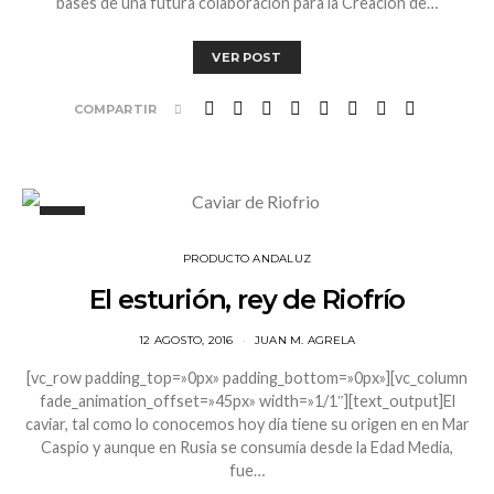
bases de una futura colaboración para la Creación de…
VER POST
COMPARTIR
PRODUCTO ANDALUZ
El esturión, rey de Riofrío
12 AGOSTO, 2016
JUAN M. AGRELA
[vc_row padding_top=»0px» padding_bottom=»0px»][vc_column
fade_animation_offset=»45px» width=»1/1″][text_output]El
caviar, tal como lo conocemos hoy día tiene su origen en en Mar
Caspio y aunque en Rusia se consumía desde la Edad Media,
fue…