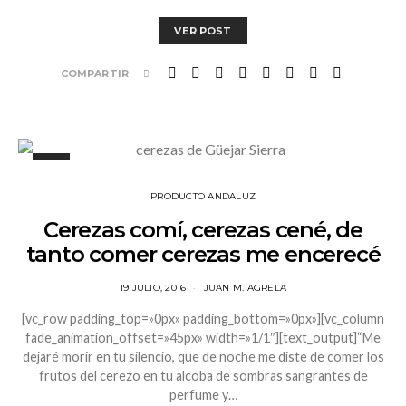
VER POST
COMPARTIR
PRODUCTO ANDALUZ
Cerezas comí, cerezas cené, de
tanto comer cerezas me encerecé
19 JULIO, 2016
JUAN M. AGRELA
[vc_row padding_top=»0px» padding_bottom=»0px»][vc_column
fade_animation_offset=»45px» width=»1/1″][text_output]“Me
dejaré morir en tu silencio, que de noche me diste de comer los
frutos del cerezo en tu alcoba de sombras sangrantes de
perfume y…