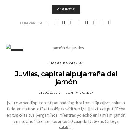
VER POST
COMPARTIR
PRODUCTO ANDALUZ
Juviles, capital alpujarreña del
jamón
21 JULIO, 2016
JUAN M. AGRELA
[vc_row padding_top=»0px» padding_bottom=»0px»][vc_column
fade_animation_offset=»45px» width=»1/1″][text_output]“Echa
en tus ollas tus pergaminos, mientras yo echo en la mía mi jamón
y mi tocino.” Corrían los años 30 cuando D. Jesús Ortega
salaba…