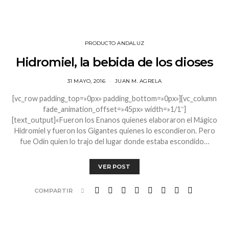
PRODUCTO ANDALUZ
Hidromiel, la bebida de los dioses
31 MAYO, 2016
JUAN M. AGRELA
[vc_row padding_top=»0px» padding_bottom=»0px»][vc_column
fade_animation_offset=»45px» width=»1/1″]
[text_output]«Fueron los Enanos quienes elaboraron el Mágico
Hidromiel y fueron los Gigantes quienes lo escondieron. Pero
fue Odín quien lo trajo del lugar donde estaba escondido…
VER POST
COMPARTIR