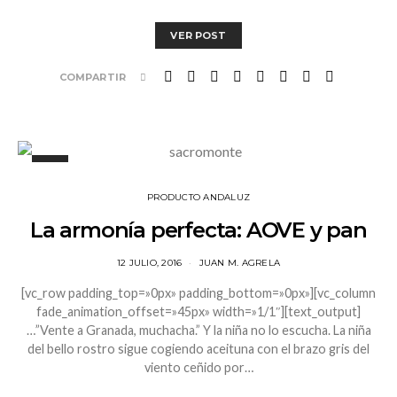
VER POST
COMPARTIR
PRODUCTO ANDALUZ
La armonía perfecta: AOVE y pan
12 JULIO, 2016
JUAN M. AGRELA
[vc_row padding_top=»0px» padding_bottom=»0px»][vc_column
fade_animation_offset=»45px» width=»1/1″][text_output]
…”Vente a Granada, muchacha.” Y la niña no lo escucha. La niña
del bello rostro sigue cogiendo aceituna con el brazo gris del
viento ceñido por…