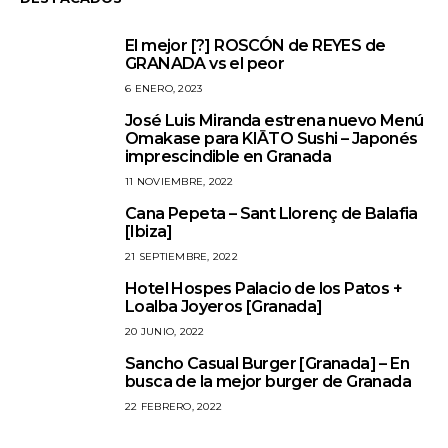
El mejor [?] ROSCÓN de REYES de
1
GRANADA vs el peor
6 ENERO, 2023
José Luis Miranda estrena nuevo Menú
2
Omakase para KIĀTO Sushi – Japonés
imprescindible en Granada
11 NOVIEMBRE, 2022
Cana Pepeta – Sant Llorenç de Balafia
3
[Ibiza]
21 SEPTIEMBRE, 2022
Hotel Hospes Palacio de los Patos +
4
Loalba Joyeros [Granada]
20 JUNIO, 2022
Sancho Casual Burger [Granada] – En
5
busca de la mejor burger de Granada
22 FEBRERO, 2022