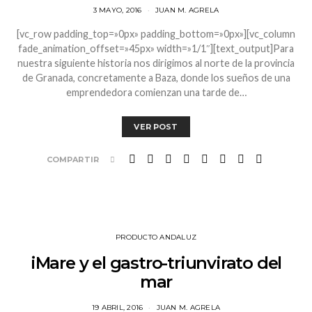
3 MAYO, 2016
JUAN M. AGRELA
[vc_row padding_top=»0px» padding_bottom=»0px»][vc_column
fade_animation_offset=»45px» width=»1/1″][text_output]Para
nuestra siguiente historia nos dirigimos al norte de la provincia
de Granada, concretamente a Baza, donde los sueños de una
emprendedora comienzan una tarde de…
VER POST
COMPARTIR
PRODUCTO ANDALUZ
iMare y el gastro-triunvirato del
mar
19 ABRIL, 2016
JUAN M. AGRELA