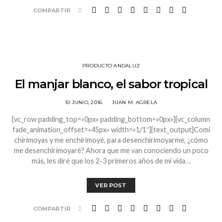
COMPARTIR
PRODUCTO ANDALUZ
El manjar blanco, el sabor tropical
10 JUNIO, 2016
JUAN M. AGRELA
[vc_row padding_top=»0px» padding_bottom=»0px»][vc_column
fade_animation_offset=»45px» width=»1/1″][text_output]Comí
chirimoyas y me enchirimoyé, para desenchirimoyarme, ¿cómo
me desenchirimoyaré? Ahora que me van conociendo un poco
más, les diré que los 2-3 primeros años de mi vida…
VER POST
COMPARTIR