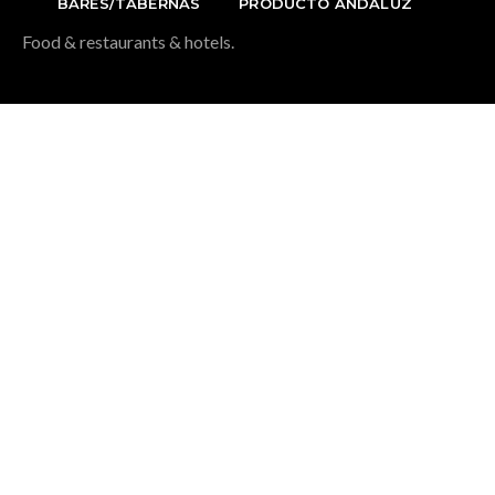
BARES/TABERNAS
PRODUCTO ANDALUZ
Food & restaurants & hotels.