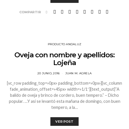
COMPARTIR
PRODUCTO ANDALUZ
Oveja con nombre y apellidos:
Lojeña
20 JUNIO, 2016
JUAN M. AGRELA
[vc_row padding_top=»0px» padding_bottom=»0px»][vc_column
fade_animation_offset=»45px» width=»1/1″][text_output]“A
balido de oveja y brinco de cordero, buen tempero.” – Dicho
popular. …Y así se levantó esta mañana de domingo, con buen
tempero, a la…
VER POST