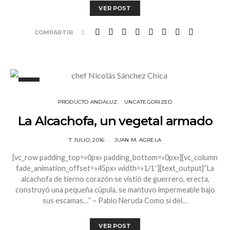
VER POST
COMPARTIR
PRODUCTO ANDALUZ
UNCATEGORIZED
La Alcachofa, un vegetal armado
7 JULIO, 2016
JUAN M. AGRELA
[vc_row padding_top=»0px» padding_bottom=»0px»][vc_column
fade_animation_offset=»45px» width=»1/1″][text_output]“La
alcachofa de tierno corazón se vistió de guerrero, erecta,
construyó una pequeña cúpula, se mantuvo impermeable bajo
sus escamas…” – Pablo Neruda Como si del…
VER POST