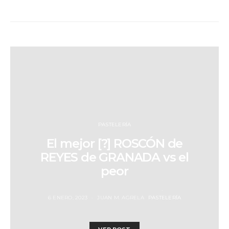
PASTELERÍA
El mejor [?] ROSCÓN de
REYES de GRANADA vs el
peor
6 ENERO, 2023
JUAN M. AGRELA
PASTELERÍA