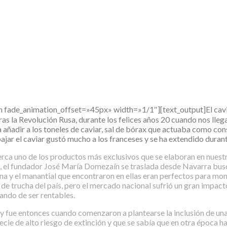
de_animation_offset=»45px» width=»1/1″][text_output]El caviar,
s la Revolución Rusa, durante los felices años 20 cuando nos llega
 añadir a los toneles de caviar, sal de bórax que actuaba como con
jar el caviar gustó mucho a los franceses y se ha extendido duran
 uno de los productos más exclusivos que se elaboran en nuestra 
63, el fundador José María Domezaín se traslada desde Navarra bu
ona y el manantial que encontraron en ellas eran perfectos para mont
de trucha del país, pero el mercado nacional sufrió un gran impact
ando de ser rentables.
 y fue entonces cuando comenzaron a plantearse la inclusión de una
ecie de alto riesgo de extinción y que se sabía que en otra época h