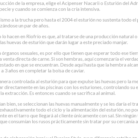
ción de la empresa, elige el Acipenser Nacarii o Esturión del Adriá
pecie y cuando se comienza con la cría intensiva.
nismo a la trucha pero hasta el 2004 el esturión no sustenta todo 
izándose un par de años.
 lo hacen en Riofrío es que, al tratarse de una producción natural o
las huevas de esturión que darán lugar a este preciado manjar.
n órganos sexuales, es por ello que tienen que esperar todo ese ti
venta directa de carne. Si son hembras, aquí comenzaría el verdade
 estado en que se encuentran. Desde aquí hasta que la hembra alca
 a 3 años en completar la bolsa de caviar.
nera controlada al esturión para que expulse las huevas pero la m
ar directamente en las piscinas con los esturiones, controlando su
 extracción. Es entonces cuando se sacrifica al animal.
ian bien, se seleccionan las huevas manualmente y se les daría el tr
xhaustivamente todo el ciclo y la alimentación del esturión, no pod
 en el tarro que llegará al cliente únicamente con sal. Sin ningún t
que consumían los rusos prácticamente sin tratar por su cercanía a
a de elaboración iraní y el Russian Style, cuya diferencia estriba e