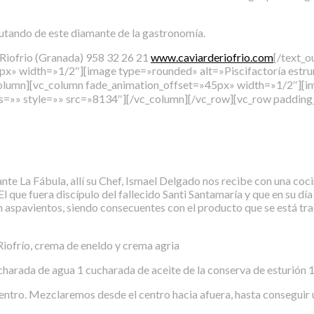
rutando de este diamante de la gastronomía.
 Riofrio (Granada) 958 32 26 21
www.caviarderiofrio.com
[/text_
 width=»1/2″][image type=»rounded» alt=»Piscifactoría estrurió
column][vc_column fade_animation_offset=»45px» width=»1/2″][i
class=»» style=»» src=»8134″][/vc_column][/vc_row][vc_row padd
nte La Fábula, allí su Chef, Ismael Delgado nos recibe con una coc
l que fuera discípulo del fallecido Santi Santamaría y que en su día
n aspavientos, siendo consecuentes con el producto que se está t
Riofrío, crema de eneldo y crema agria
charada de agua 1 cucharada de aceite de la conserva de esturión 1
l centro. Mezclaremos desde el centro hacia afuera, hasta consegu