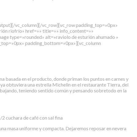
output][/vc_column][/vc_row][vc_row padding_top=»0px»
n riofrío» href=»» title=»» info_content=»»
mage type=»rounded» alt=»raviolo de esturión ahumado »
ing_top=»0px» padding_bottom=»0px»][vc_column
ina basada en el producto, donde priman los puntos en carnes y
 ya obtuviera una estrella Michelin en el restaurante Tierra, del
rabajando, teniendo sentido común y pensando sobretodo en la
/2 cuchara de café con sal fina
ir una masa uniforme y compacta. Dejaremos reposar en nevera