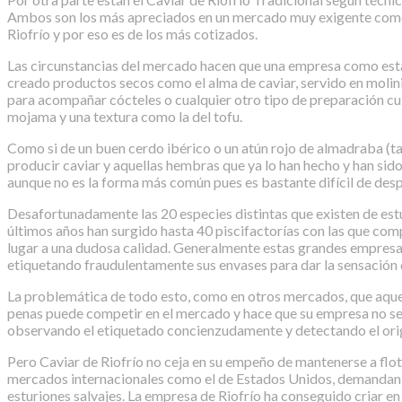
Ambos son los más apreciados en un mercado muy exigente como e
Riofrío y por eso es de los más cotizados.
Las circunstancias del mercado hacen que una empresa como esta
creado productos secos como el alma de caviar, servido en molinil
para acompañar cócteles o cualquier otro tipo de preparación culi
mojama y una textura como la del tofu.
Como si de un buen cerdo ibérico o un atún rojo de almadraba (t
producir caviar y aquellas hembras que ya lo han hecho y han sid
aunque no es la forma más común pues es bastante difícil de des
Desafortunadamente las 20 especies distintas que existen de estur
últimos años han surgido hasta 40 piscifactorías con las que com
lugar a una dudosa calidad. Generalmente estas grandes empresas
etiquetando fraudulentamente sus envases para dar la sensación de
La problemática de todo esto, como en otros mercados, que aquel q
penas puede competir en el mercado y hace que su empresa no sea 
observando el etiquetado concienzudamente y detectando el ori
Pero Caviar de Riofrío no ceja en su empeño de mantenerse a flo
mercados internacionales como el de Estados Unidos, demandan ca
esturiones salvajes. La empresa de Riofrío ha conseguido criar en