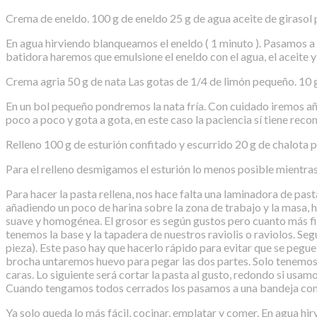
Crema de eneldo. 100 g de eneldo 25 g de agua aceite de girasol pa
En agua hirviendo blanqueamos el eneldo ( 1 minuto ). Pasamos a ag
batidora haremos que emulsione el eneldo con el agua, el aceite 
Crema agria 50 g de nata Las gotas de 1/4 de limón pequeño. 10 g
En un bol pequeño pondremos la nata fría. Con cuidado iremos a
poco a poco y gota a gota, en este caso la paciencia sí tiene rec
Relleno 100 g de esturión confitado y escurrido 20 g de chalota p
Para el relleno desmigamos el esturión lo menos posible mientras
Para hacer la pasta rellena, nos hace falta una laminadora de pas
añadiendo un poco de harina sobre la zona de trabajo y la masa, 
suave y homogénea. El grosor es según gustos pero cuanto más fin
tenemos la base y la tapadera de nuestros raviolis o raviolos. Se
pieza). Este paso hay que hacerlo rápido para evitar que se pegue 
brocha untaremos huevo para pegar las dos partes. Solo tenemos q
caras. Lo siguiente será cortar la pasta al gusto, redondo si usa
Cuando tengamos todos cerrados los pasamos a una bandeja con u
Ya solo queda lo más fácil, cocinar, emplatar y comer. En agua h