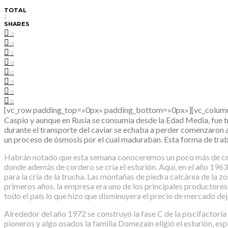
TOTAL
2
SHARES
0
0
2
0
0
0
0
0
[vc_row padding_top=»0px» padding_bottom=»0px»][vc_column fa
Caspio y aunque en Rusia se consumía desde la Edad Media, fue tra
durante el transporte del caviar se echaba a perder comenzaron a
un proceso de ósmosis por el cual maduraban. Esta forma de traba
Habrán notado que esta semana conoceremos un poco más de cerca
donde además de cordero se cría el esturión. Aquí, en el año 19
para la cría de la trucha. Las montañas de piedra calcárea de la z
primeros años, la empresa era uno de los principales productores 
todo el país lo que hizo que disminuyera el precio de mercado dej
Alrededor del año 1972 se construyó la fase C de la piscifactoría
pioneros y algo osados la familia Domezaín eligió el esturión, esp