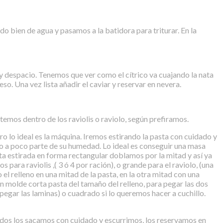
do bien de agua y pasamos a la batidora para triturar. En la
 despacio. Tenemos que ver como el cítrico va cuajando la nata
o. Una vez lista añadir el caviar y reservar en nevera.
emos dentro de los raviolis o raviolo, según prefiramos.
ro lo ideal es la máquina. Iremos estirando la pasta con cuidado y
co a poco parte de su humedad. Lo ideal es conseguir una masa
ta estirada en forma rectangular doblamos por la mitad y así ya
ara raviolis ,( 3 ó 4 por ración), o grande para el raviolo, (una
el relleno en una mitad de la pasta, en la otra mitad con una
n molde corta pasta del tamaño del relleno, para pegar las dos
pegar las laminas) o cuadrado si lo queremos hacer a cuchillo.
cidos los sacamos con cuidado y escurrimos, los reservamos en