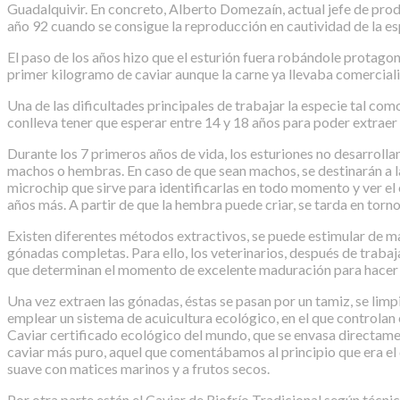
Guadalquivir. En concreto, Alberto Domezaín, actual jefe de produc
año 92 cuando se consigue la reproducción en cautividad de la es
El paso de los años hizo que el esturión fuera robándole protago
primer kilogramo de caviar aunque la carne ya llevaba comercial
Una de las dificultades principales de trabajar la especie tal como
conlleva tener que esperar entre 14 y 18 años para poder extraer 
Durante los 7 primeros años de vida, los esturiones no desarrolla
machos o hembras. En caso de que sean machos, se destinarán a la 
microchip que sirve para identificarlas en todo momento y ver el
años más. A partir de que la hembra puede criar, se tarda en torno
Existen diferentes métodos extractivos, se puede estimular de ma
gónadas completas. Para ello, los veterinarios, después de trabaj
que determinan el momento de excelente maduración para hacer la
Una vez extraen las gónadas, éstas se pasan por un tamiz, se limp
emplear un sistema de acuicultura ecológico, en el que controlan e
Caviar certificado ecológico del mundo, que se envasa directamente
caviar más puro, aquel que comentábamos al principio que era el 
suave con matices marinos y a frutos secos.
Por otra parte están el Caviar de Riofrío Tradicional según técnic