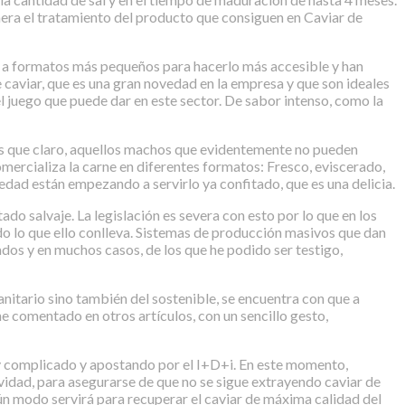
ra el tratamiento del producto que consiguen en Caviar de
r a formatos más pequeños para hacerlo más accesible y han
 caviar, que es una gran novedad en la empresa y que son ideales
l juego que puede dar en este sector. De sabor intenso, como la
 es que claro, aquellos machos que evidentemente no pueden
mercializa la carne en diferentes formatos: Fresco, eviscerado,
ad están empezando a servirlo ya confitado, que es una delicia.
do salvaje. La legislación es severa con esto por lo que en los
do lo que ello conlleva. Sistemas de producción masivos que dan
os y en muchos casos, de los que he podido ser testigo,
nitario sino también del sostenible, se encuentra con que a
 comentado en otros artículos, con un sencillo gesto,
uy complicado y apostando por el I+D+i. En este momento,
idad, para asegurarse de que no se sigue extrayendo caviar de
gún modo servirá para recuperar el caviar de máxima calidad del