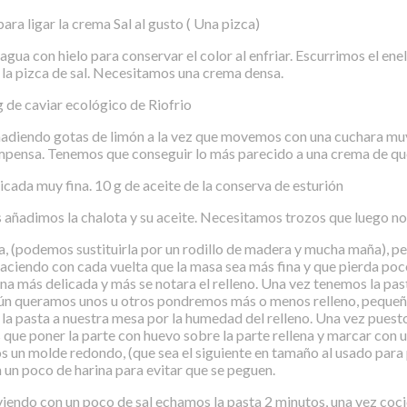
ra ligar la crema Sal al gusto ( Una pizca)
ua con hielo para conservar el color al enfriar. Escurrimos el enel
y la pizca de sal. Necesitamos una crema densa.
 de caviar ecológico de Riofrio
ñadiendo gotas de limón a la vez que movemos con una cuchara muy
ompensa. Tenemos que conseguir lo más parecido a una crema de ques
icada muy fina. 10 g de aceite de la conserva de esturión
 añadimos la chalota y su aceite. Necesitamos trozos que luego not
ta, (podemos sustituirla por un rodillo de madera y mucha maña), pe
haciendo con cada vuelta que la masa sea más fina y que pierda po
a más delicada y más se notara el relleno. Una vez tenemos la pas
gún queramos unos u otros pondremos más o menos relleno, pequeños p
la pasta a nuestra mesa por la humedad del relleno. Una vez puesto 
ue poner la parte con huevo sobre la parte rellena y marcar con u
mos un molde redondo, (que sea el siguiente en tamaño al usado para 
n poco de harina para evitar que se peguen.
irviendo con un poco de sal echamos la pasta 2 minutos, una vez co