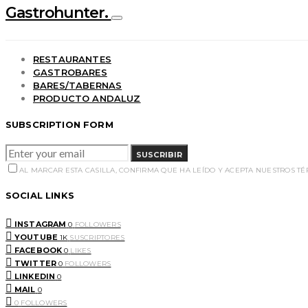
Gastrohunter.
RESTAURANTES
GASTROBARES
BARES/TABERNAS
PRODUCTO ANDALUZ
SUBSCRIPTION FORM
SUSCRIBIR
AL MARCAR ESTA CASILLA, CONFIRMA QUE HA LEÍDO Y ACEPTA NUESTROS T
SOCIAL LINKS
INSTAGRAM
0
FOLLOWERS
YOUTUBE
1K
SUSCRIPTORES
FACEBOOK
0
LIKES
TWITTER
0
FOLLOWERS
LINKEDIN
0
MAIL
0
0
FOLLOWERS