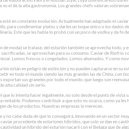
s el de la alta gastronomía. Los grandes chefs valoran sobremane
 esté en constante evolución. Actualmente han adaptado el cavia
lo, para condimentar platos y darles un toque único o los dados de
naria. Este que les habla lo probó con un poco de vodka y da fe de
an de moda) se tratase, del esturión también se aprovecha todo, y
o sacrificadas, se aprovechan para su consumo. Caviar de Riofrío co
piezar. Lomos frescos o congelados. Lomos ahumados. Y como noved
ión están en peligro de extinción y no pueden capturarse en su esta
petir en todo el mundo siendo las más grandes las de China, con to
 exportan sus graneles por todo el mundo, que luego son reenvasad
 alta calidad sin serlo.
ue lo intenta hacer legalmente, no solo desde el punto de vista sa
rentable. Podemos contribuir a que esto no ocurra, como ya les he
gen de los productos. Nuestras empresas lo merecen.
te y no cabe duda de que lo conseguirá, innovando en un sector m
viar procedente de esturiones híbridos, que solo se dan en cautiv
 cautividad un híbrido del esturión nacarii con el Beluga que de al