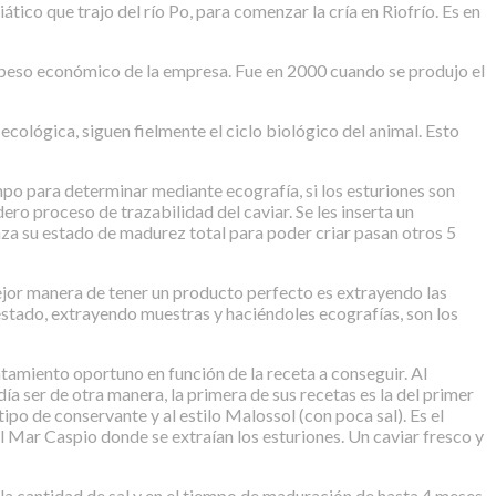
tico que trajo del río Po, para comenzar la cría en Riofrío. Es en
el peso económico de la empresa. Fue en 2000 cuando se produjo el
 ecológica, siguen fielmente el ciclo biológico del animal. Esto
empo para determinar mediante ecografía, si los esturiones son
ro proceso de trazabilidad del caviar. Se les inserta un
nza su estado de madurez total para poder criar pasan otros 5
ejor manera de tener un producto perfecto es extrayendo las
 estado, extrayendo muestras y haciéndoles ecografías, son los
atamiento oportuno en función de la receta a conseguir. Al
ía ser de otra manera, la primera de sus recetas es la del primer
ipo de conservante y al estilo Malossol (con poca sal). Es el
l Mar Caspio donde se extraían los esturiones. Un caviar fresco y
n la cantidad de sal y en el tiempo de maduración de hasta 4 meses.