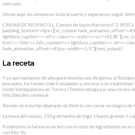
mercado.
Desde aquí, les deseamos toda la suerte y esperamos seguir disf
CAVIAR DE RIOFRIO S.L. Camino de la piscifactoria nº 2 18313,
padding_bottom=»0px»][vc_column fade_animation_offset=»45px»
lightbox_caption=»» id=»» class=»» style=»» src=»8138″][/vc_
href=»» title=»» info_content=»» lightbox_caption=»» id=»» 
fade_animation_offset=»45px» width=»1/1″][text_output]
La receta
Y ya que hablamos de alta gastronomía, nos dirigimos al Restaura
pescados, los fondos bien trabajados y sinceros y la creatividad. E
Hotel Valdepalacios en Torrico (Toledo) aboga por una cocina si
felicidad del comensal.
Raviolo de esturión ahumado de Riofrío con caviar ecológico de 
La masa del raviolo: 150 g de harina de trigo 1 huevo grande 1 cu
Pondremos la harina en un bol con el resto de ingredientes en e
con film 1h.