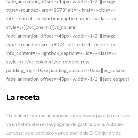
fade_animation_offset=»45px» width=»1/2″][image
type=»rounded» src=»8073″ alt=»» href=»» title=»»
info_content=»» lightbox_caption=»» id=»» class=»»
style=»»][/vc_column][vc_column
fade_animation_offset=»45px» width=»1/2″][image
type=»rounded» src=»8074″ alt=»» href=»» title=»»
info_content=»» lightbox_caption=»» id=»» class=»»
style=»»][/vc_column][/vc_row][vc_row
padding_top=»0px» padding_bottom=»0px»][vc_column
fade_animation_offset=»45px» width=»1/1″][text_output]
La receta
El cocinero que me acompaña esta semana para la receta es
ya un habitual en estas páginas de gastronomía. Antonio
Lorenzo, es el cocinero y propietario de El Conjuro y de