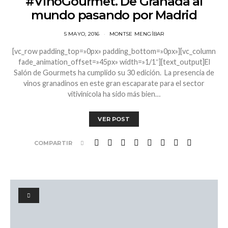
#VinoGourmet. De Granada al
mundo pasando por Madrid
5 MAYO, 2016
MONTSE MENGÍBAR
[vc_row padding_top=»0px» padding_bottom=»0px»][vc_column
fade_animation_offset=»45px» width=»1/1″][text_output]El
Salón de Gourmets ha cumplido su 30 edición. La presencia de
vinos granadinos en este gran escaparate para el sector
vitivinícola ha sido más bien…
VER POST
COMPARTIR