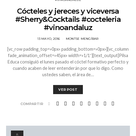
Cócteles y jereces y viceversa
#Sherry&Cocktails #cocteleria
#vinoandaluz
13 MAYO, 2016
MONTSE MENGÍBAR
[vc_row padding_top=»0px» padding_bottom=»0px»][vc_column
fade_animation_offset=»45px» width=»1/1″][text_output]Pilsa
Educa consiguió el lunes pasado el cóctel formativo perfecto y
cuando acaben de leer entenderán por que lo digo. Como
ustedes saben, el área de…
VER POST
COMPARTIR