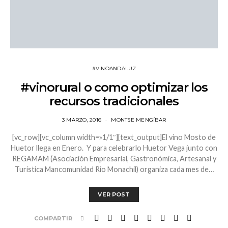
#VINOANDALUZ
#vinorural o como optimizar los
recursos tradicionales
3 MARZO, 2016
MONTSE MENGÍBAR
[vc_row][vc_column width=»1/1″][text_output]El vino Mosto de
Huetor llega en Enero. Y para celebrarlo Huetor Vega junto con
REGAMAM (Asociación Empresarial, Gastronómica, Artesanal y
Turística Mancomunidad Rio Monachil) organiza cada mes de…
VER POST
COMPARTIR