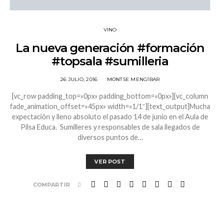
VINO
La nueva generación #formación
#topsala #sumilleria
26 JULIO, 2016
MONTSE MENGÍBAR
[vc_row padding_top=»0px» padding_bottom=»0px»][vc_column
fade_animation_offset=»45px» width=»1/1″][text_output]Mucha
expectación y lleno absoluto el pasado 14 de junio en el Aula de
Pilsa Educa. Sumilleres y responsables de sala llegados de
diversos puntos de…
VER POST
COMPARTIR