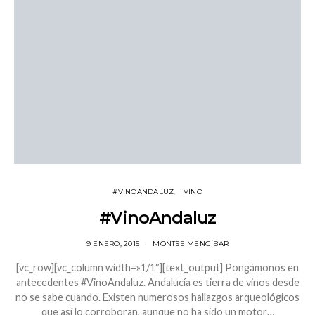
#VINOANDALUZ
VINO
#VinoAndaluz
9 ENERO, 2015
MONTSE MENGÍBAR
[vc_row][vc_column width=»1/1″][text_output] Pongámonos en
antecedentes #VinoAndaluz. Andalucía es tierra de vinos desde
no se sabe cuando. Existen numerosos hallazgos arqueológicos
que así lo corroboran, aunque no ha sido un motor…