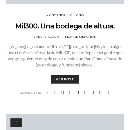
#VINOANDALUZ
VINO
Mil300. Una bodega de altura.
5 FEBRERO, 2016
MONTSE MENGÍBAR
[vc_row][vc_column width=»1/1″][text_output]Hoy les traigo
una crónica cariñosa, la de MIL300, una bodega emergente que
vengo siguiendo muy de cerca desde que Pau Gómez Facundo
(su enólogo y fundador) vino a…
VER POST
COMPARTIR