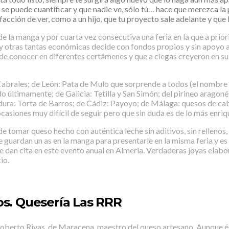
se puede cuantificar y que nadie ve, sólo tú… hace que merezca la 
cción de ver, como a un hijo, que tu proyecto sale adelante y que l
 de la manga y por cuarta vez consecutiva una feria en la que a pri
tras tantas económicas decide con fondos propios y sin apoyo alg
o de conocer en diferentes certámenes y que a ciegas creyeron en s
rales; de León: Pata de Mulo que sorprende a todos (el nombre y el
 últimamente; de Galicia: Tetilla y San Simón; del pirineo arago
ra: Torta de Barros; de Cádiz: Payoyo; de Málaga: quesos de cabra
casiones muy difícil de seguir pero que sin duda es de lo más enri
 tomar queso hecho con auténtica leche sin aditivos, sin rellenos, s
se guardan un as en la manga para presentarle en la misma feria y 
an cita en este evento anual en Almería. Verdaderas joyas elaborad
io.
os. Quesería Las RRR
berto Rivas, de Maracena, maestro del queso artesano. Aunque él 