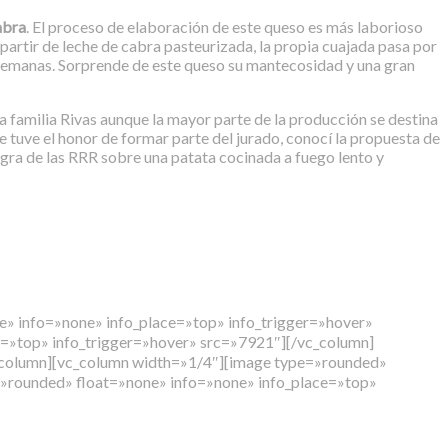
abra
. El proceso de elaboración de este queso es más laborioso
partir de leche de cabra pasteurizada, la propia cuajada pasa por
semanas. Sorprende de este queso su mantecosidad y una gran
a familia Rivas aunque la mayor parte de la producción se destina
 tuve el honor de formar parte del jurado, conocí la propuesta de
Negra de las RRR sobre una patata cocinada a fuego lento y
» info=»none» info_place=»top» info_trigger=»hover»
=»top» info_trigger=»hover» src=»7921″][/vc_column]
c_column][vc_column width=»1/4″][image type=»rounded»
=»rounded» float=»none» info=»none» info_place=»top»