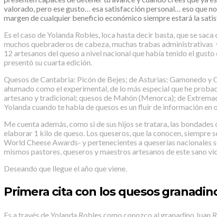
valorado, pero ese gusto… esa satisfacción personal… eso que no 
margen de cualquier beneficio económico siempre estará la satisfa
Es el caso de Yolanda Robles, loca hasta decir basta, que se saca
muchos quebraderos de cabeza, muchas trabas administrativas y o
12 artesanos del queso a nivel nacional que había tenido el gust
presentó su cuarta edición.
Quesos de Cantabria: Picón de Bejes; de Asturias: Gamonedo y Cab
ahumado como el experimental, de lo más especial que he probado
artesano y tradicional; quesos de Mahón (Menorca); de Extremadu
Yolanda cuando te habla de quesos es un fluir de información en o
Me cuenta además, como si de sus hijos se tratara, las bondades de
elaborar 1 kilo de queso. Los queseros, que la conocen, siempre 
World Cheese Awards- y pertenecientes a queserías nacionales se d
mismos pastores, queseros y maestros artesanos de este sano vic
Deseando que llegue el año que viene.
Primera cita con los quesos granadin
Es a través de Yolanda Robles como conozco al granadino Juan Ro