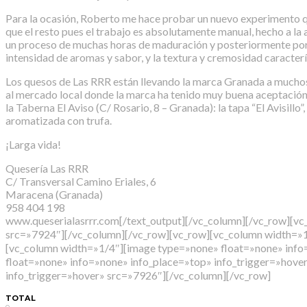
Para la ocasión, Roberto me hace probar un nuevo experimento q
que el resto pues el trabajo es absolutamente manual, hecho a la 
un proceso de muchas horas de maduración y posteriormente por 
intensidad de aromas y sabor, y la textura y cremosidad caracterís
Los quesos de Las RRR están llevando la marca Granada a muchos l
al mercado local donde la marca ha tenido muy buena aceptación. 
la Taberna El Aviso (C/ Rosario, 8 – Granada): la tapa “El Avisil
aromatizada con trufa.
¡Larga vida!
Quesería Las RRR
C/ Transversal Camino Eriales, 6
Maracena (Granada)
958 404 198
www.queserialasrrr.com[/text_output][/vc_column][/vc_row][vc
src=»7924″][/vc_column][/vc_row][vc_row][vc_column width=»1
[vc_column width=»1/4″][image type=»none» float=»none» info
float=»none» info=»none» info_place=»top» info_trigger=»hov
info_trigger=»hover» src=»7926″][/vc_column][/vc_row]
TOTAL