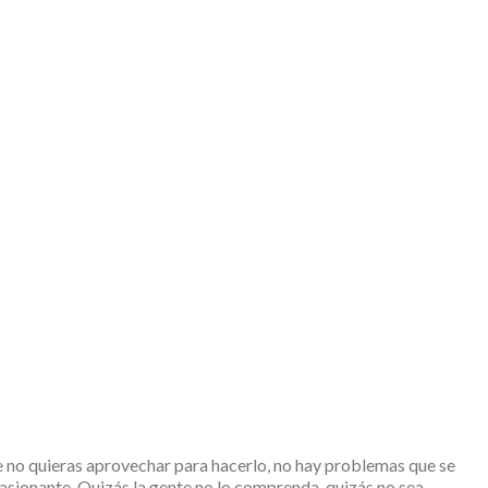
 no quieras aprovechar para hacerlo, no hay problemas que se
asionante. Quizás la gente no lo comprenda, quizás no sea