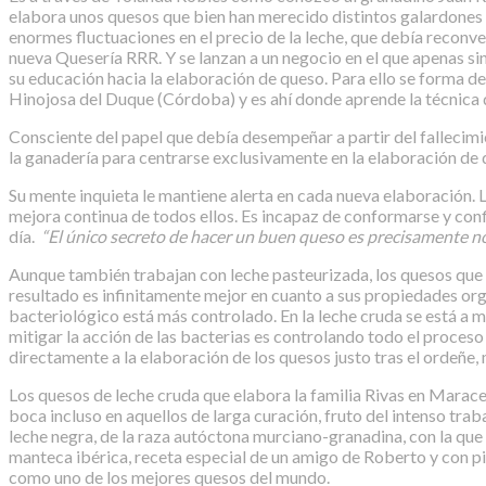
elabora unos quesos que bien han merecido distintos galardones a 
enormes fluctuaciones en el precio de la leche, que debía reconver
nueva Quesería RRR. Y se lanzan a un negocio en el que apenas s
su educación hacia la elaboración de queso. Para ello se forma d
Hinojosa del Duque (Córdoba) y es ahí donde aprende la técnica d
Consciente del papel que debía desempeñar a partir del fallecimie
la ganadería para centrarse exclusivamente en la elaboración de
Su mente inquieta le mantiene alerta en cada nueva elaboración.
mejora continua de todos ellos. Es incapaz de conformarse y conf
día.
“El único secreto de hacer un buen queso es precisamente n
Aunque también trabajan con leche pasteurizada, los quesos que m
resultado es infinitamente mejor en cuanto a sus propiedades orga
bacteriológico está más controlado. En la leche cruda se está a 
mitigar la acción de las bacterias es controlando todo el proces
directamente a la elaboración de los quesos justo tras el ordeñ
Los quesos de leche cruda que elabora la familia Rivas en Maracen
boca incluso en aquellos de larga curación, fruto del intenso trab
leche negra, de la raza autóctona murciano-granadina, con la q
manteca ibérica, receta especial de un amigo de Roberto y con p
como uno de los mejores quesos del mundo.