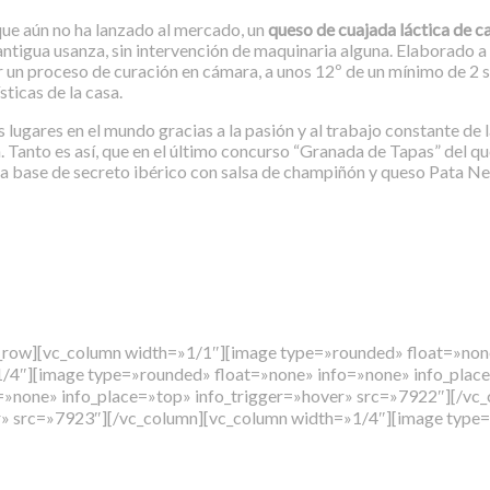
ue aún no ha lanzado al mercado, un
queso de cuajada láctica de c
antigua usanza, sin intervención de maquinaria alguna. Elaborado a 
un proceso de curación en cámara, a unos 12º de un mínimo de 2 
ticas de la casa.
ugares en el mundo gracias a la pasión y al trabajo constante de l
Tanto es así, que en el último concurso “Granada de Tapas” del que
lo”, a base de secreto ibérico con salsa de champiñón y queso Pata 
_row][vc_column width=»1/1″][image type=»rounded» float=»none
/4″][image type=»rounded» float=»none» info=»none» info_place
=»none» info_place=»top» info_trigger=»hover» src=»7922″][/v
er» src=»7923″][/vc_column][vc_column width=»1/4″][image type