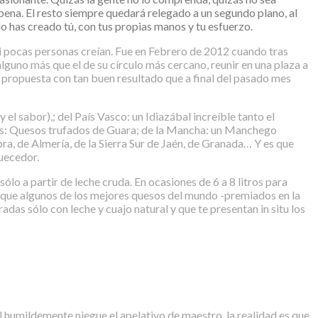
pena. El resto siempre quedará relegado a un segundo plano, al
o has creado tú, con tus propias manos y tu esfuerzo.
ori pocas personas creían. Fue en Febrero de 2012 cuando tras
uno más que el de su círculo más cercano, reunir en una plaza a
u propuesta con tan buen resultado que a final del pasado mes
 sabor),; del País Vasco: un Idiazábal increíble tanto el
nés: Quesos trufados de Guara; de la Mancha: un Manchego
, de Almería, de la Sierra Sur de Jaén, de Granada… Y es que
quecedor.
ólo a partir de leche cruda. En ocasiones de 6 a 8 litros para
es que algunos de los mejores quesos del mundo -premiados en la
as sólo con leche y cuajo natural y que te presentan in situ los
humildemente niegue el apelativo de maestro, la realidad es que