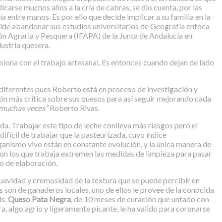
carse muchos años a la cría de cabras, se dio cuenta, por las
a entre manos. Es por ello que decide implicar a su familia en la
cide abandonar sus estudios universitarios de Geografía enfoca
ón Agraria y Pesquera (IFAPA) de la Junta de Andalucía en
ustria quesera.
siona con el trabajo artesanal. Es entonces cuando dejan de lado
diferentes pues Roberto está en proceso de investigación y
ión más crítica sobre sus quesos para así seguir mejorando cada
 muchas veces”
Roberto Rivas.
a. Trabajar este tipo de leche conlleva más riesgos pero el
ifícil de trabajar que la pasteurizada, cuyo índice
ganismo vivo están en constante evolución, y la única manera de
con los que trabaja extremen las medidas de limpieza para pasar
o de elaboración.
suavidad y cremosidad de la textura que se puede percibir en
os son de ganaderos locales, uno de ellos le provee de la conocida
ds,
Queso Pata Negra
, de 10 meses de curación que untado con
 algo agrio y ligeramente picante, le ha valido para coronarse