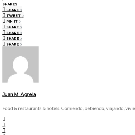
0
SHARES
SHARE
0
TWEET
0
PIN IT
0
SHARE
0
SHARE
0
SHARE
0
SHARE
0
Juan M. Agrela
Food & restaurants & hotels. Comiendo, bebiendo, viajando, vivie