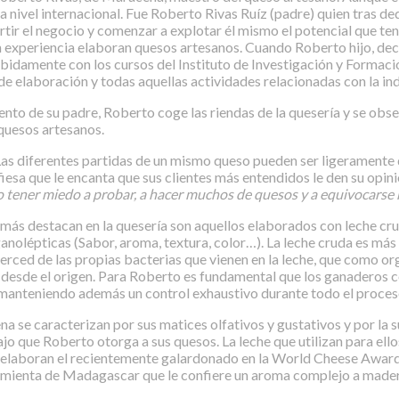
nivel internacional. Fue Roberto Rivas Ruíz (padre) quien tras dedi
tir el negocio y comenzar a explotar él mismo el potencial que tení
in experiencia elaboran quesos artesanos. Cuando Roberto hijo, de
ebidamente con los cursos del Instituto de Investigación y Formaci
e elaboración y todas aquellas actividades relacionadas con la ind
nto de su padre, Roberto coge las riendas de la quesería y se obse
 quesos artesanos.
 Las diferentes partidas de un mismo queso pueden ser ligeramente 
iesa que le encanta que sus clientes más entendidos le den su opin
o tener miedo a probar, a hacer muchos de quesos y a equivocarse
ás destacan en la quesería son aquellos elaborados con leche crud
nolépticas (Sabor, aroma, textura, color…). La leche cruda es más d
merced de las propias bacterias que vienen en la leche, que como or
o desde el origen. Para Roberto es fundamental que los ganaderos 
e, manteniendo además un control exhaustivo durante todo el proces
a se caracterizan por sus matices olfativos y gustativos y por la 
ajo que Roberto otorga a sus quesos. La leche que utilizan para ell
ue elaboran el recientemente galardonado en la World Cheese Awar
imienta de Madagascar que le confiere un aroma complejo a madera,