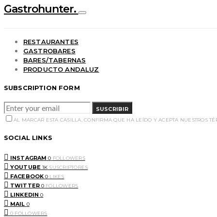
Gastrohunter.
RESTAURANTES
GASTROBARES
BARES/TABERNAS
PRODUCTO ANDALUZ
SUBSCRIPTION FORM
SUSCRIBIR
AL MARCAR ESTA CASILLA, CONFIRMA QUE HA LEÍDO Y ACEPTA NUESTROS T
SOCIAL LINKS
INSTAGRAM
0
FOLLOWERS
YOUTUBE
1K
SUSCRIPTORES
FACEBOOK
0
LIKES
TWITTER
0
FOLLOWERS
LINKEDIN
0
MAIL
0
0
FOLLOWERS