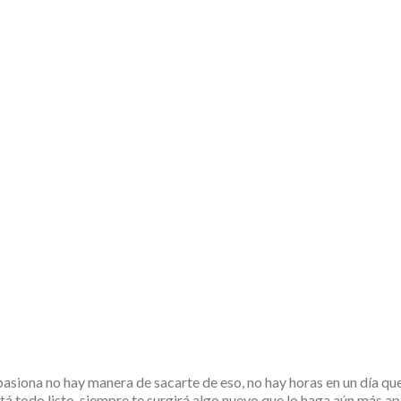
iona no hay manera de sacarte de eso, no hay horas en un día que
á todo listo, siempre te surgirá algo nuevo que lo haga aún más ap