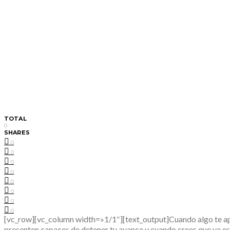
TOTAL
0
SHARES
0
0
0
0
0
0
0
0
[vc_row][vc_column width=»1/1″][text_output]Cuando algo te apas
presenten capaces de detener tu avance y cuando crees que ya est