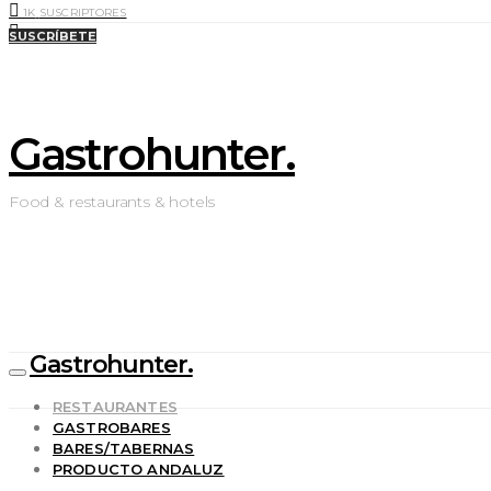
1K
SUSCRIPTORES
0
LIKES
SUSCRÍBETE
Gastrohunter.
Food & restaurants & hotels
Gastrohunter.
RESTAURANTES
GASTROBARES
BARES/TABERNAS
PRODUCTO ANDALUZ