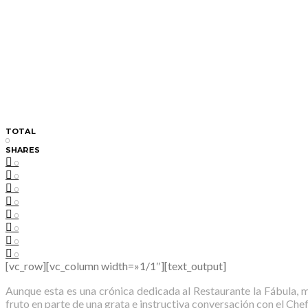
TOTAL
0
SHARES
0
0
0
0
0
0
0
0
[vc_row][vc_column width=»1/1″][text_output]
Aunque esta es una crónica dedicada al Restaurante la Fábula, me
fruto en parte de una grata e instructiva conversación con el Che