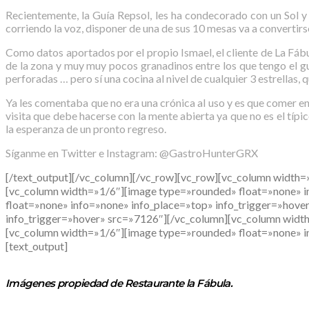
Recientemente, la Guía Repsol, les ha condecorado con un Sol y
corriendo la voz, disponer de una de sus 10 mesas va a convertir
Como datos aportados por el propio Ismael, el cliente de La Fábul
de la zona y muy muy pocos granadinos entre los que tengo el g
perforadas … pero sí una cocina al nivel de cualquier 3 estrellas
Ya les comentaba que no era una crónica al uso y es que comer en
visita que debe hacerse con la mente abierta ya que no es el típi
la esperanza de un pronto regreso.
Síganme en Twitter e Instagram: @GastroHunterGRX
[/text_output][/vc_column][/vc_row][vc_row][vc_column width=
[vc_column width=»1/6″][image type=»rounded» float=»none» i
float=»none» info=»none» info_place=»top» info_trigger=»hov
info_trigger=»hover» src=»7126″][/vc_column][vc_column widt
[vc_column width=»1/6″][image type=»rounded» float=»none» i
[text_output]
Imágenes propiedad de Restaurante la Fábula.