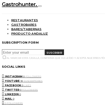
Gastrohunter.
RESTAURANTES
GASTROBARES
BARES/TABERNAS
PRODUCTO ANDALUZ
SUBSCRIPTION FORM
SUSCRIBIR
AL MARCAR ESTA CASILLA, CONFIRMA QUE HA LEÍDO Y ACEPTA NUESTROS T
SOCIAL LINKS
INSTAGRAM
0
FOLLOWERS
YOUTUBE
1K
SUSCRIPTORES
FACEBOOK
0
LIKES
TWITTER
0
FOLLOWERS
LINKEDIN
0
MAIL
0
0
FOLLOWERS