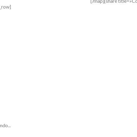
[/map][share title=»
c_row]
ndo...