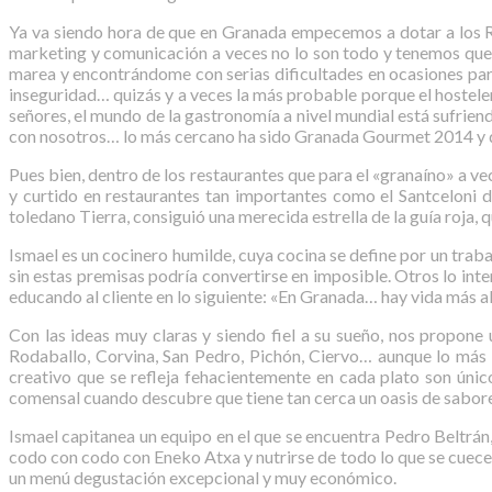
Ya va siendo hora de que en Granada empecemos a dotar a los R
marketing y comunicación a veces no lo son todo y tenemos que
marea y encontrándome con serias dificultades en ocasiones para
inseguridad… quizás y a veces la más probable porque el hostele
señores, el mundo de la gastronomía a nivel mundial está sufrie
con nosotros… lo más cercano ha sido Granada Gourmet 2014 y
Pues bien, dentro de los restaurantes que para el «granaíno» a 
y curtido en restaurantes tan importantes como el Santceloni del
toledano Tierra, consiguió una merecida estrella de la guía roja, 
Ismael es un cocinero humilde, cuya cocina se define por un tra
sin estas premisas podría convertirse en imposible. Otros lo inte
educando al cliente en lo siguiente: «En Granada… hay vida más all
Con las ideas muy claras y siendo fiel a su sueño, nos propone
Rodaballo, Corvina, San Pedro, Pichón, Ciervo… aunque lo más 
creativo que se refleja fehacientemente en cada plato son únic
comensal cuando descubre que tiene tan cerca un oasis de sabores
Ismael capitanea un equipo en el que se encuentra Pedro Beltrán
codo con codo con Eneko Atxa y nutrirse de todo lo que se cuece
un menú degustación excepcional y muy económico.