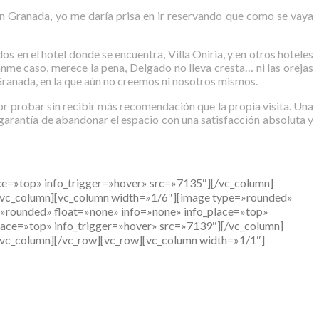
en Granada, yo me daría prisa en ir reservando que como se vaya
s en el hotel donde se encuentra, Villa Oniria, y en otros hoteles
me caso, merece la pena, Delgado no lleva cresta… ni las orejas
 Granada, en la que aún no creemos ni nosotros mismos.
or probar sin recibir más recomendación que la propia visita. Una
a garantía de abandonar el espacio con una satisfacción absoluta y
ce=»top» info_trigger=»hover» src=»7135″][/vc_column]
[/vc_column][vc_column width=»1/6″][image type=»rounded»
=»rounded» float=»none» info=»none» info_place=»top»
lace=»top» info_trigger=»hover» src=»7139″][/vc_column]
/vc_column][/vc_row][vc_row][vc_column width=»1/1″]