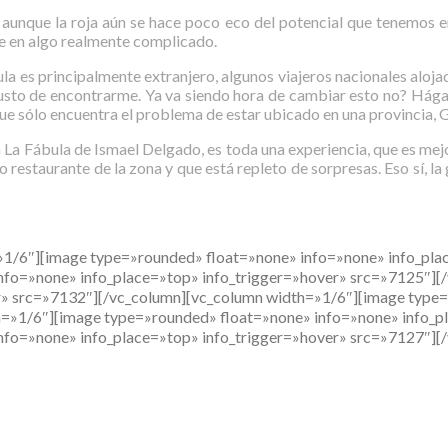
 aunque la roja aún se hace poco eco del potencial que tenemos 
se en algo realmente complicado.
a es principalmente extranjero, algunos viajeros nacionales alojado
usto de encontrarme. Ya va siendo hora de cambiar esto no? Hágan
, que sólo encuentra el problema de estar ubicado en una provincia,
 La Fábula de Ismael Delgado, es toda una experiencia, que es mej
co restaurante de la zona y que está repleto de sorpresas. Eso sí, l
»1/6″][image type=»rounded» float=»none» info=»none» info_pla
nfo=»none» info_place=»top» info_trigger=»hover» src=»7125″]
er» src=»7132″][/vc_column][vc_column width=»1/6″][image type
h=»1/6″][image type=»rounded» float=»none» info=»none» info_p
nfo=»none» info_place=»top» info_trigger=»hover» src=»7127″][