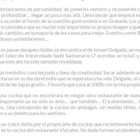
estaurantes de personalidad, de ponerles nombre y de ponerles ca
 profundizar… llegar un poco más allá. Llevo desde que empecé e
 acceder al fondo de la cuestión gastronómica en Granada. Los pr
ro considera que es mucho más importante su propia imagen y que da
ndo cambios, en la mayoría de los casos para mejor. Eventos como B
 de eso ya hablaremos…
veces pasan desapercibidos se encuentra el de Ismael Delgado, un m
 fallecido triestrellado Santi Santamaría (7 estrellas en total) 
que este año ha sido también revalidada.
bajo metódico, concienzudo y lleno de creatividad. Sacar adelant
ntaron en su día sin el éxito que se esperaba y ha sido Delgado, e
á de las tapas gratis». Filosofía que casa al 100% con la mía propia
 una cocina que no encontrará en ningún otro restaurante de nue
importante ya no sólo es esto… que también… El tratamiento… la 
os. Una concepción de la cocina sin ambages, sin medias tintas,
 y un deleite para los sentidos.
, un crack dicho por el propio jefe de cocina, que recientemente
 en la cocina del restaurante Vizcaíno. Sin duda forman un tánde