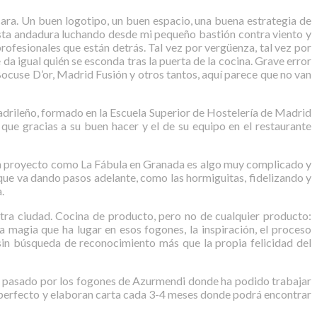
ra. Un buen logotipo, un buen espacio, una buena estrategia de
sta andadura luchando desde mi pequeño bastión contra viento y
ofesionales que están detrás. Tal vez por vergüenza, tal vez por
 igual quién se esconda tras la puerta de la cocina. Grave error
ocuse D’or, Madrid Fusión y otros tantos, aquí parece que no van
adrileño, formado en la Escuela Superior de Hostelería de Madrid
y que gracias a su buen hacer y el de su equipo en el restaurante
e un proyecto como La Fábula en Granada es algo muy complicado y
l que va dando pasos adelante, como las hormiguitas, fidelizando y
.
stra ciudad. Cocina de producto, pero no de cualquier producto:
magia que ha lugar en esos fogones, la inspiración, el proceso
 sin búsqueda de reconocimiento más que la propia felicidad del
 ha pasado por los fogones de Azurmendi donde ha podido trabajar
m perfecto y elaboran carta cada 3-4 meses donde podrá encontrar