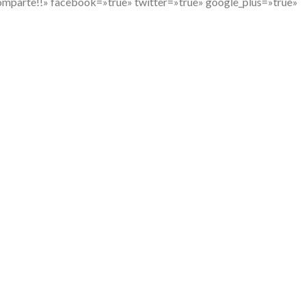
Comparte!!» facebook=»true» twitter=»true» google_plus=»true»