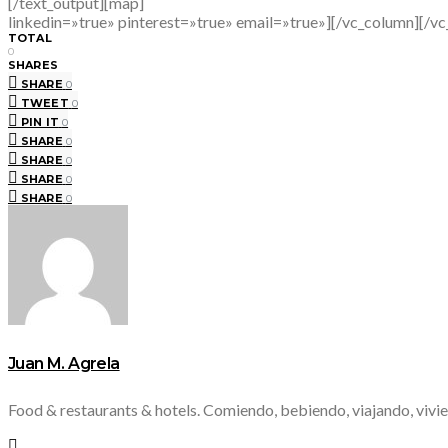
[/text_output][map]
linkedin=»true» pinterest=»true» email=»true»][/vc_column][/v
TOTAL
0
SHARES
SHARE
0
TWEET
0
PIN IT
0
SHARE
0
SHARE
0
SHARE
0
SHARE
0
Juan M. Agrela
Food & restaurants & hotels. Comiendo, bebiendo, viajando, vivie