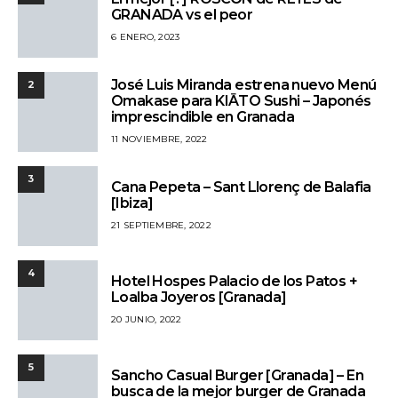
GRANADA vs el peor
6 ENERO, 2023
José Luis Miranda estrena nuevo Menú
2
Omakase para KIĀTO Sushi – Japonés
imprescindible en Granada
11 NOVIEMBRE, 2022
3
Cana Pepeta – Sant Llorenç de Balafia
[Ibiza]
21 SEPTIEMBRE, 2022
4
Hotel Hospes Palacio de los Patos +
Loalba Joyeros [Granada]
20 JUNIO, 2022
5
Sancho Casual Burger [Granada] – En
busca de la mejor burger de Granada