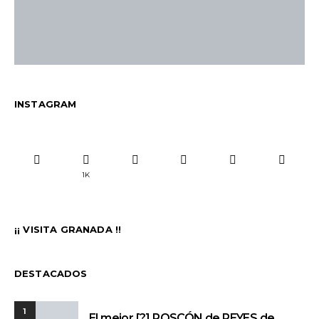
INSTAGRAM
1K
¡¡ VISITA GRANADA !!
DESTACADOS
1
El mejor [?] ROSCÓN de REYES de