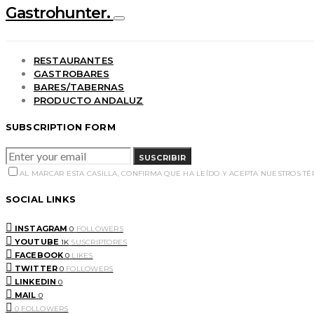
Gastrohunter.
RESTAURANTES
GASTROBARES
BARES/TABERNAS
PRODUCTO ANDALUZ
SUBSCRIPTION FORM
SUSCRIBIR
AL MARCAR ESTA CASILLA, CONFIRMA QUE HA LEÍDO Y ACEPTA NUESTROS T
SOCIAL LINKS
INSTAGRAM
0
FOLLOWERS
YOUTUBE
1K
SUSCRIPTORES
FACEBOOK
0
LIKES
TWITTER
0
FOLLOWERS
LINKEDIN
0
MAIL
0
0
FOLLOWERS