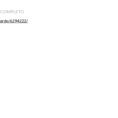
A COMPLETO
a-arde/6294222/