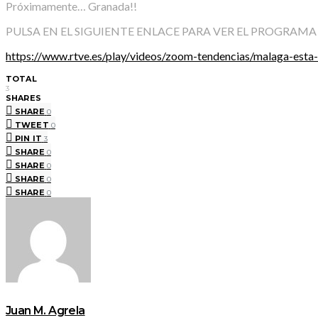
Próximamente… Granada!!
PULSA EN EL SIGUIENTE ENLACE PARA VER EL PROGRAM
https://www.rtve.es/play/videos/zoom-tendencias/malaga-est
TOTAL
3
SHARES
SHARE
0
TWEET
0
PIN IT
3
SHARE
0
SHARE
0
SHARE
0
SHARE
0
Juan M. Agrela