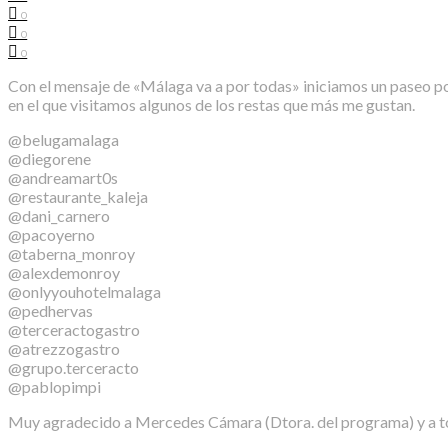
0
0
0
Con el mensaje de «Málaga va a por todas» iniciamos un paseo por
en el que visitamos algunos de los restas que más me gustan.
@belugamalaga
@diegorene
@andreamart0s
@restaurante_kaleja
@dani_carnero
@pacoyerno
@taberna_monroy
@alexdemonroy
@onlyyouhotelmalaga
@pedhervas
@terceractogastro
@atrezzogastro
@grupo.terceracto
@pablopimpi
Muy agradecido a Mercedes Cámara (Dtora. del programa) y a t