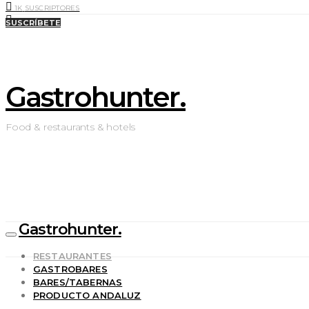
1K
SUSCRIPTORES
0
LIKES
SUSCRÍBETE
Gastrohunter.
Food & restaurants & hotels
Gastrohunter.
RESTAURANTES
GASTROBARES
BARES/TABERNAS
PRODUCTO ANDALUZ