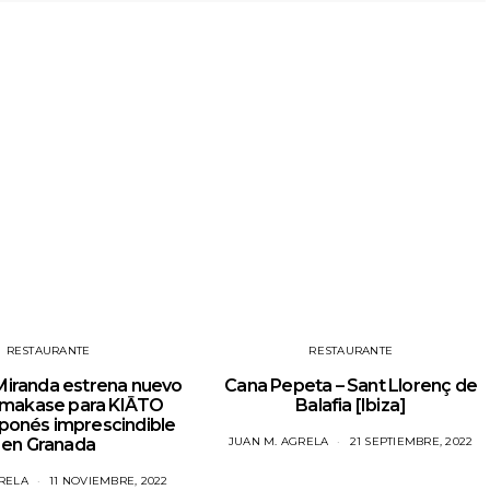
RESTAURANTE
RESTAURANTE
 Miranda estrena nuevo
Cana Pepeta – Sant Llorenç de
makase para KIĀTO
Balafia [Ibiza]
aponés imprescindible
en Granada
JUAN M. AGRELA
21 SEPTIEMBRE, 2022
RELA
11 NOVIEMBRE, 2022