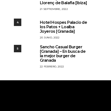
Llorenç de Balafia [Ibiza]
21 SEPTIEMBRE, 2022
Hotel Hospes Palacio de
4
los Patos + Loalba
Joyeros [Granada]
20 JUNIO, 2022
Sancho Casual Burger
5
[Granada] – En busca de
la mejor burger de
Granada
22 FEBRERO, 2022