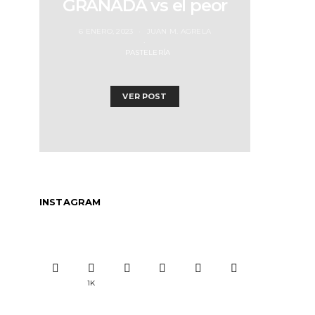
GRANADA vs el peor
6 ENERO, 2023
JUAN M. AGRELA
PASTELERÍA
VER POST
INSTAGRAM
1K