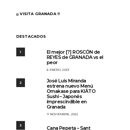
¡¡ VISITA GRANADA !!
DESTACADOS
El mejor [?] ROSCÓN de
1
REYES de GRANADA vs el
peor
6 ENERO, 2023
José Luis Miranda
2
estrena nuevo Menú
Omakase para KIĀTO
Sushi – Japonés
imprescindible en
Granada
11 NOVIEMBRE, 2022
3
Cana Pepeta – Sant