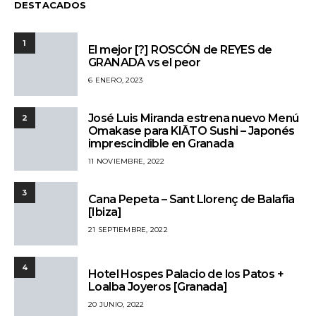
DESTACADOS
1
El mejor [?] ROSCÓN de REYES de
GRANADA vs el peor
6 ENERO, 2023
José Luis Miranda estrena nuevo Menú
2
Omakase para KIĀTO Sushi – Japonés
imprescindible en Granada
11 NOVIEMBRE, 2022
3
Cana Pepeta – Sant Llorenç de Balafia
[Ibiza]
21 SEPTIEMBRE, 2022
4
Hotel Hospes Palacio de los Patos +
Loalba Joyeros [Granada]
20 JUNIO, 2022