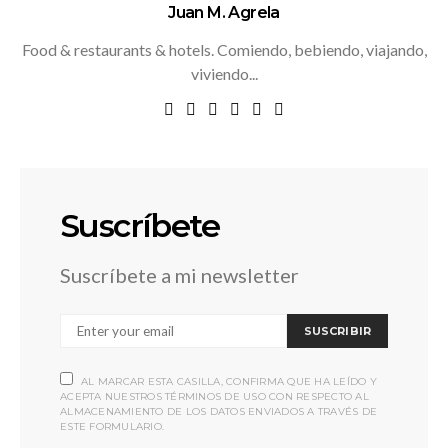
Juan M. Agrela
Food & restaurants & hotels. Comiendo, bebiendo, viajando,
viviendo...
Suscríbete
Suscríbete a mi newsletter
SUSCRIBIR
AL MARCAR ESTA CASILLA, CONFIRMA QUE HA LEÍDO Y
ACEPTA NUESTROS TÉRMINOS DE USO CON RESPECTO AL
ALMACENAMIENTO DE LOS DATOS ENVIADOS A TRAVÉS DE
ESTE FORMULARIO.