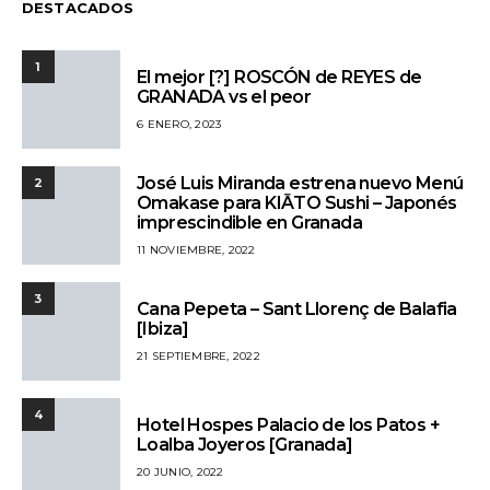
DESTACADOS
1
El mejor [?] ROSCÓN de REYES de
GRANADA vs el peor
6 ENERO, 2023
José Luis Miranda estrena nuevo Menú
2
Omakase para KIĀTO Sushi – Japonés
imprescindible en Granada
11 NOVIEMBRE, 2022
3
Cana Pepeta – Sant Llorenç de Balafia
[Ibiza]
21 SEPTIEMBRE, 2022
4
Hotel Hospes Palacio de los Patos +
Loalba Joyeros [Granada]
20 JUNIO, 2022