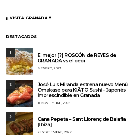
¡¡ VISITA GRANADA !!
DESTACADOS
1
El mejor [?] ROSCÓN de REYES de
GRANADA vs el peor
6 ENERO, 2023
José Luis Miranda estrena nuevo Menú
2
Omakase para KIĀTO Sushi – Japonés
imprescindible en Granada
11 NOVIEMBRE, 2022
3
Cana Pepeta – Sant Llorenç de Balafia
[Ibiza]
21 SEPTIEMBRE, 2022