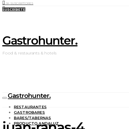
1K
SUSCRIPTORES
0
LIKES
SUSCRÍBETE
Gastrohunter.
Food & restaurants & hotels
Gastrohunter.
RESTAURANTES
GASTROBARES
BARES/TABERNAS
juan-ranas-4
PRODUCTO ANDALUZ