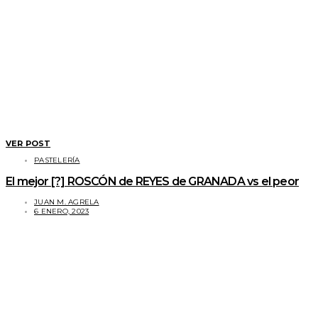
VER POST
PASTELERÍA
El mejor [?] ROSCÓN de REYES de GRANADA vs el peor
JUAN M. AGRELA
6 ENERO, 2023