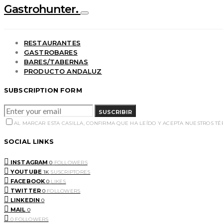
Gastrohunter.
RESTAURANTES
GASTROBARES
BARES/TABERNAS
PRODUCTO ANDALUZ
SUBSCRIPTION FORM
SUSCRIBIR
AL MARCAR ESTA CASILLA, CONFIRMA QUE HA LEÍDO Y ACEPTA NUESTROS T
SOCIAL LINKS
INSTAGRAM
0
FOLLOWERS
YOUTUBE
1K
SUSCRIPTORES
FACEBOOK
0
LIKES
TWITTER
0
FOLLOWERS
LINKEDIN
0
MAIL
0
0
FOLLOWERS