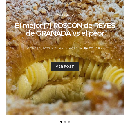
PASTELERÍA
El mejor [?] ROSCÓN de REYES
de GRANADA vs el peor
6 ENERO, 2023
JUAN M. AGRELA
PASTELERÍA
VER POST