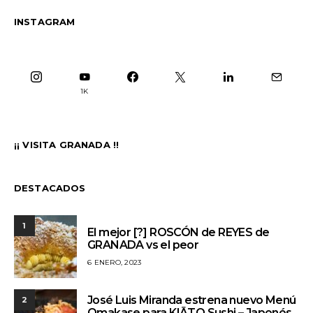
INSTAGRAM
1K
¡¡ VISITA GRANADA !!
DESTACADOS
1
El mejor [?] ROSCÓN de REYES de
GRANADA vs el peor
6 ENERO, 2023
José Luis Miranda estrena nuevo Menú
2
Omakase para KIĀTO Sushi – Japonés