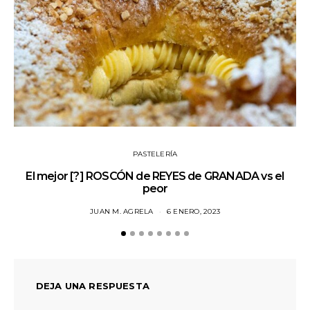
PASTELERÍA
El mejor [?] ROSCÓN de REYES de GRANADA vs el
Jo
peor
JUAN M. AGRELA
6 ENERO, 2023
DEJA UNA RESPUESTA