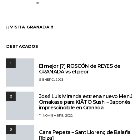
1K
¡¡ VISITA GRANADA !!
DESTACADOS
1
El mejor [?] ROSCÓN de REYES de
GRANADA vs el peor
6 ENERO, 2023
José Luis Miranda estrena nuevo Menú
2
Omakase para KIĀTO Sushi – Japonés
imprescindible en Granada
11 NOVIEMBRE, 2022
3
Cana Pepeta – Sant Llorenç de Balafia
[Ibiza]