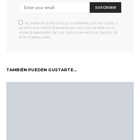
SUSCRIBIR
AL MARCAR ESTA CASILLA, CONFIRMA QUE HA LEÍDO Y
ACEPTA NUESTROS TÉRMINOS DE USO CON RESPECTO AL
ALMACENAMIENTO DE LOS DATOS ENVIADOS A TRAVÉS DE
ESTE FORMULARIO.
TAMBIÉN PUEDEN GUSTARTE...