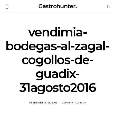
Gastrohunter.
vendimia-
bodegas-al-zagal-
cogollos-de-
guadix-
31agosto2016
14 SEPTIEMBRE, 2016
JUAN M. AGRELA