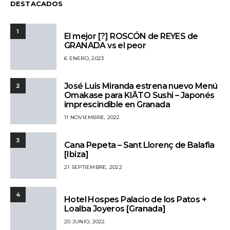
DESTACADOS
1
El mejor [?] ROSCÓN de REYES de
GRANADA vs el peor
6 ENERO, 2023
José Luis Miranda estrena nuevo Menú
2
Omakase para KIĀTO Sushi – Japonés
imprescindible en Granada
11 NOVIEMBRE, 2022
3
Cana Pepeta – Sant Llorenç de Balafia
[Ibiza]
21 SEPTIEMBRE, 2022
4
Hotel Hospes Palacio de los Patos +
Loalba Joyeros [Granada]
20 JUNIO, 2022