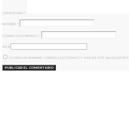
COMENTARIO
*
NOMBRE
*
CORREO ELECTRÓNICO
*
WEB
GUARDA MI NOMBRE, CORREO ELECTRÓNICO Y WEB EN ESTE NAVEGADOR P