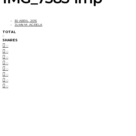
30 ABRIL, 2015
JUAN M. AGRELA
TOTAL
0
SHARES
0
0
0
0
0
0
0
0