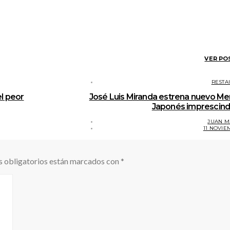
VER PO
RESTA
l peor
José Luis Miranda estrena nuevo M
Japonés imprescind
JUAN M
11 NOVIE
 obligatorios están marcados con
*