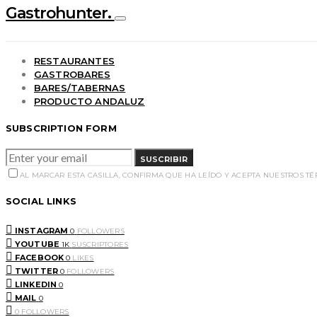
Gastrohunter.
RESTAURANTES
GASTROBARES
BARES/TABERNAS
PRODUCTO ANDALUZ
SUBSCRIPTION FORM
SUSCRIBIR
AL MARCAR ESTA CASILLA, CONFIRMA QUE HA LEÍDO Y ACEPTA NUESTROS T
SOCIAL LINKS
INSTAGRAM
0
FOLLOWERS
YOUTUBE
1K
SUSCRIPTORES
FACEBOOK
0
LIKES
TWITTER
0
FOLLOWERS
LINKEDIN
0
MAIL
0
0
FOLLOWERS