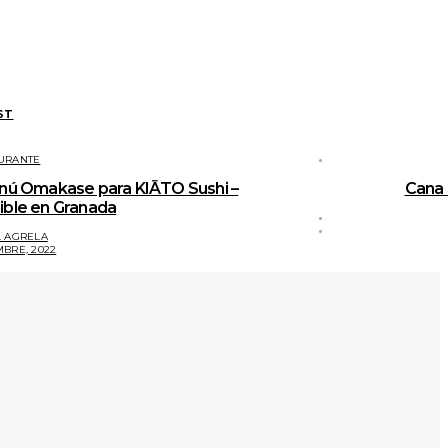
ST
URANTE
enú Omakase para KIĀTO Sushi –
Cana 
ible en Granada
. AGRELA
MBRE, 2022