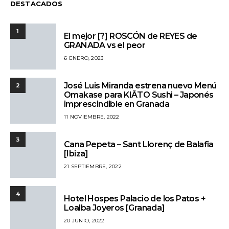
DESTACADOS
1
El mejor [?] ROSCÓN de REYES de
GRANADA vs el peor
6 ENERO, 2023
José Luis Miranda estrena nuevo Menú
2
Omakase para KIĀTO Sushi – Japonés
imprescindible en Granada
11 NOVIEMBRE, 2022
3
Cana Pepeta – Sant Llorenç de Balafia
[Ibiza]
21 SEPTIEMBRE, 2022
4
Hotel Hospes Palacio de los Patos +
Loalba Joyeros [Granada]
20 JUNIO, 2022