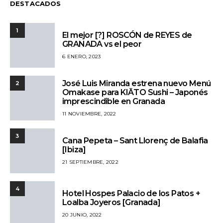
DESTACADOS
1
El mejor [?] ROSCÓN de REYES de
GRANADA vs el peor
6 ENERO, 2023
José Luis Miranda estrena nuevo Menú
2
Omakase para KIĀTO Sushi – Japonés
imprescindible en Granada
11 NOVIEMBRE, 2022
3
Cana Pepeta – Sant Llorenç de Balafia
[Ibiza]
21 SEPTIEMBRE, 2022
4
Hotel Hospes Palacio de los Patos +
Loalba Joyeros [Granada]
20 JUNIO, 2022