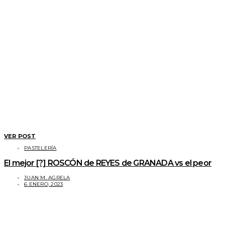
VER POST
PASTELERÍA
El mejor [?] ROSCÓN de REYES de GRANADA vs el peor
JUAN M. AGRELA
6 ENERO, 2023