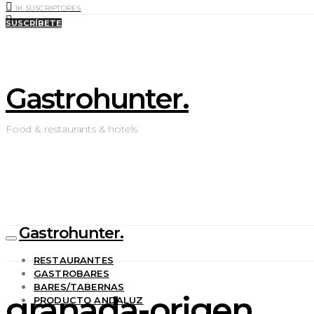
1K
SUSCRIPTORES
0
LIKES
SUSCRÍBETE
Gastrohunter.
Food & restaurants & hotels
Gastrohunter.
RESTAURANTES
GASTROBARES
BARES/TABERNAS
granada-origen
PRODUCTO ANDALUZ