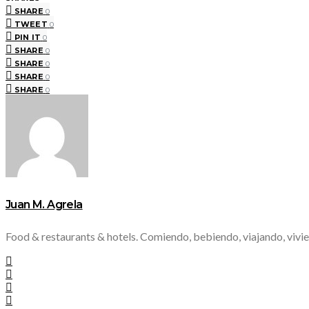
SHARE
0
TWEET
0
PIN IT
0
SHARE
0
SHARE
0
SHARE
0
SHARE
0
Juan M. Agrela
Food & restaurants & hotels. Comiendo, bebiendo, viajando, vivie