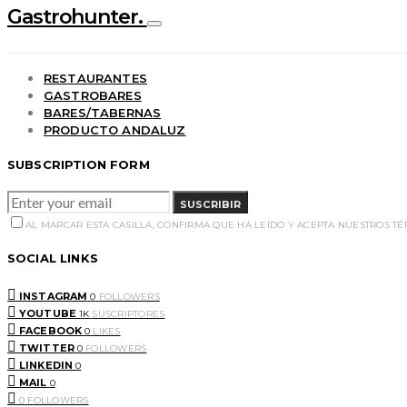
Gastrohunter.
RESTAURANTES
GASTROBARES
BARES/TABERNAS
PRODUCTO ANDALUZ
SUBSCRIPTION FORM
SUSCRIBIR
AL MARCAR ESTA CASILLA, CONFIRMA QUE HA LEÍDO Y ACEPTA NUESTROS T
SOCIAL LINKS
INSTAGRAM
0
FOLLOWERS
YOUTUBE
1K
SUSCRIPTORES
FACEBOOK
0
LIKES
TWITTER
0
FOLLOWERS
LINKEDIN
0
MAIL
0
0
FOLLOWERS