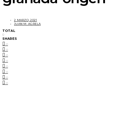
2 MARZO, 2021
JUAN M. AGRELA
TOTAL
0
SHARES
0
0
0
0
0
0
0
0