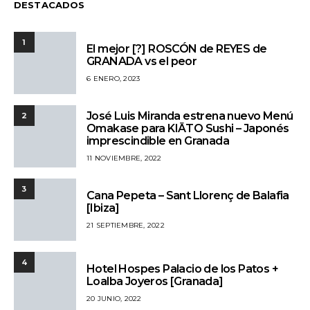
DESTACADOS
1
El mejor [?] ROSCÓN de REYES de
GRANADA vs el peor
6 ENERO, 2023
José Luis Miranda estrena nuevo Menú
2
Omakase para KIĀTO Sushi – Japonés
imprescindible en Granada
11 NOVIEMBRE, 2022
3
Cana Pepeta – Sant Llorenç de Balafia
[Ibiza]
21 SEPTIEMBRE, 2022
4
Hotel Hospes Palacio de los Patos +
Loalba Joyeros [Granada]
20 JUNIO, 2022