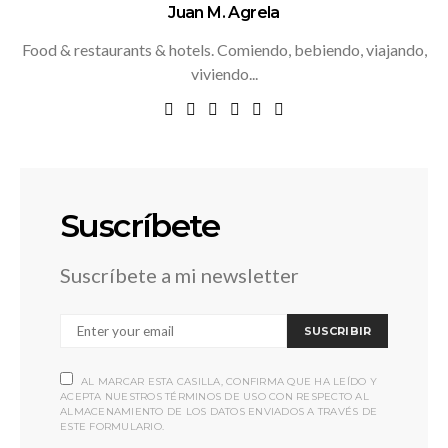
Juan M. Agrela
Food & restaurants & hotels. Comiendo, bebiendo, viajando,
viviendo...
Suscríbete
Suscríbete a mi newsletter
SUSCRIBIR
AL MARCAR ESTA CASILLA, CONFIRMA QUE HA LEÍDO Y
ACEPTA NUESTROS TÉRMINOS DE USO CON RESPECTO AL
ALMACENAMIENTO DE LOS DATOS ENVIADOS A TRAVÉS DE
ESTE FORMULARIO.