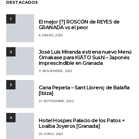
DESTACADOS
1
El mejor [?] ROSCÓN de REYES de
GRANADA vs el peor
6 ENERO, 2023
José Luis Miranda estrena nuevo Menú
2
Omakase para KIĀTO Sushi – Japonés
imprescindible en Granada
11 NOVIEMBRE, 2022
3
Cana Pepeta – Sant Llorenç de Balafia
[Ibiza]
21 SEPTIEMBRE, 2022
4
Hotel Hospes Palacio de los Patos +
Loalba Joyeros [Granada]
20 JUNIO, 2022