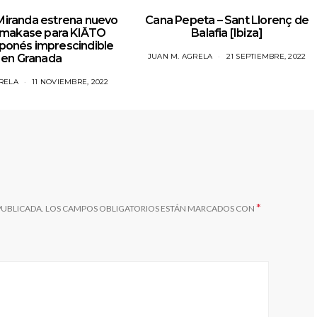
 Miranda estrena nuevo
Cana Pepeta – Sant Llorenç de
makase para KIĀTO
Balafia [Ibiza]
aponés imprescindible
en Granada
JUAN M. AGRELA
21 SEPTIEMBRE, 2022
RELA
11 NOVIEMBRE, 2022
*
PUBLICADA.
LOS CAMPOS OBLIGATORIOS ESTÁN MARCADOS CON