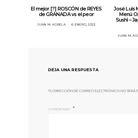
El mejor [?] ROSCÓN de REYES
José Luis
de GRANADA vs el peor
Menú O
Sushi – J
JUAN M. AGRELA
6 ENERO, 2023
JUAN M. AG
DEJA UNA RESPUESTA
TU DIRECCIÓN DE CORREO ELECTRÓNICO NO SERÁ 
COMENTARIO