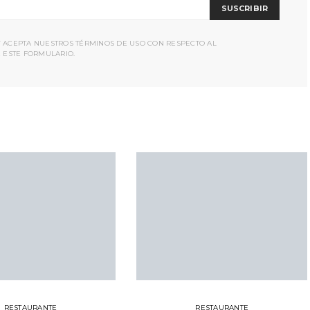
SUSCRIBIR
Y ACEPTA NUESTROS TÉRMINOS DE USO CON RESPECTO AL
 ESTE FORMULARIO.
RESTAURANTE
RESTAURANTE