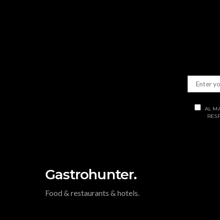
AL M
RESP
Gastrohunter.
Food & restaurants & hotels.