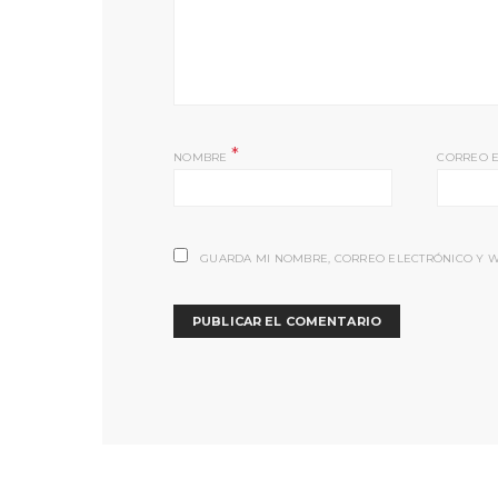
*
NOMBRE
CORREO 
GUARDA MI NOMBRE, CORREO ELECTRÓNICO Y W