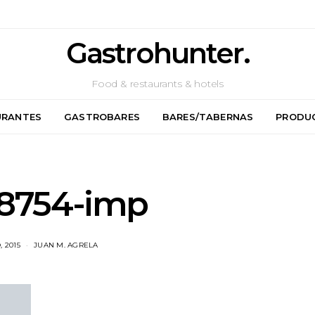
Gastrohunter.
Food & restaurants & hotels
URANTES
GASTROBARES
BARES/TABERNAS
PRODU
8754-imp
, 2015
JUAN M. AGRELA