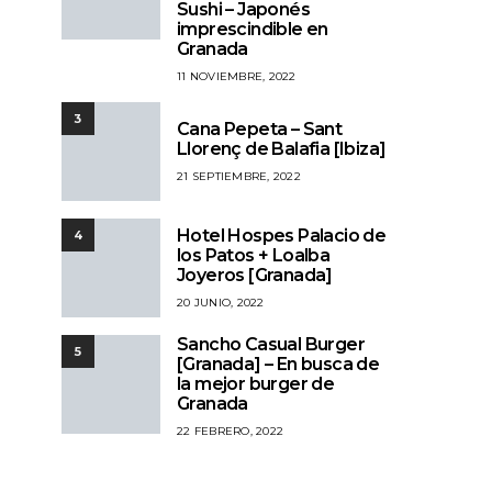
Sushi – Japonés
imprescindible en
Granada
11 NOVIEMBRE, 2022
3
Cana Pepeta – Sant
Llorenç de Balafia [Ibiza]
21 SEPTIEMBRE, 2022
Hotel Hospes Palacio de
4
los Patos + Loalba
Joyeros [Granada]
20 JUNIO, 2022
Sancho Casual Burger
5
[Granada] – En busca de
la mejor burger de
Granada
22 FEBRERO, 2022