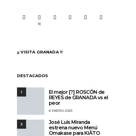
1K
¡¡ VISITA GRANADA !!
DESTACADOS
El mejor [?] ROSCÓN de
1
REYES de GRANADA vs el
peor
6 ENERO, 2023
José Luis Miranda
2
estrena nuevo Menú
Omakase para KIĀTO