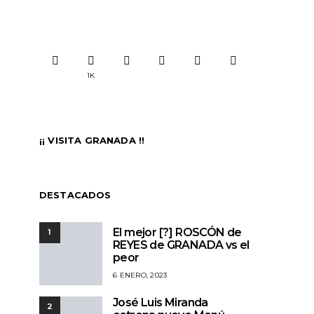
Hotel Hospes Palacio de los
Sancho Casual Bur
Patos + Loalba Joyeros
– En busca de la m
[Granada]
Grana
JUAN M. AGRELA
20 JUNIO, 2022
JUAN M. AGRELA
22
1K
¡¡ VISITA GRANADA !!
DESTACADOS
El mejor [?] ROSCÓN de
1
REYES de GRANADA vs el
peor
6 ENERO, 2023
José Luis Miranda
2