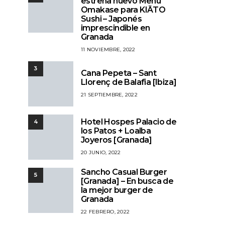
estrena nuevo Menú
Omakase para KIĀTO
Sushi – Japonés
imprescindible en
Granada
11 NOVIEMBRE, 2022
3
Cana Pepeta – Sant
Llorenç de Balafia [Ibiza]
21 SEPTIEMBRE, 2022
Hotel Hospes Palacio de
4
los Patos + Loalba
Joyeros [Granada]
20 JUNIO, 2022
Sancho Casual Burger
5
[Granada] – En busca de
la mejor burger de
Granada
22 FEBRERO, 2022