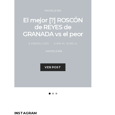
Jos
PASTELERÍA
estr
El mejor [?] ROSCÓN
Omak
de REYES de
Su
GRANADA vs el peor
imp
6 ENERO, 2023
JUAN M. AGRELA
PASTELERÍA
11 NOVIE
VER POST
INSTAGRAM
HOTEL
RESTAURANTE
RESTAURA