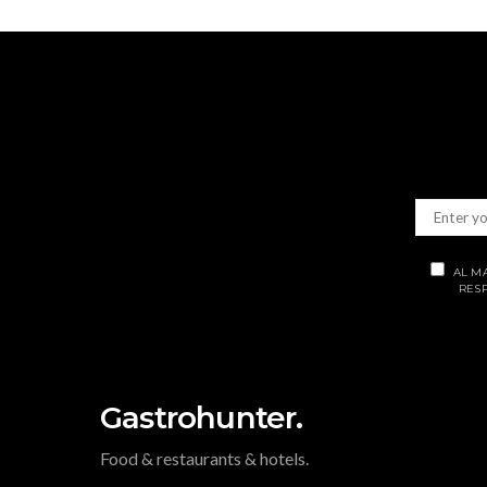
AL M
RESP
Gastrohunter.
Food & restaurants & hotels.