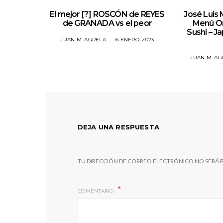
El mejor [?] ROSCÓN de REYES
José Luis
de GRANADA vs el peor
Menú O
Sushi – J
JUAN M. AGRELA
6 ENERO, 2023
JUAN M. AG
DEJA UNA RESPUESTA
TU DIRECCIÓN DE CORREO ELECTRÓNICO NO SERÁ 
COMENTARIO