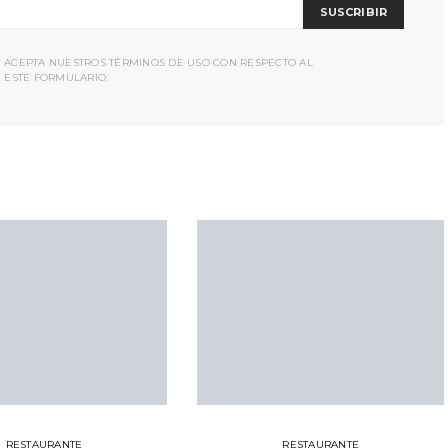
SUSCRIBIR
Y ACEPTA NUESTROS TÉRMINOS DE USO CON RESPECTO AL
 ESTE FORMULARIO.
RESTAURANTE
RESTAURANTE