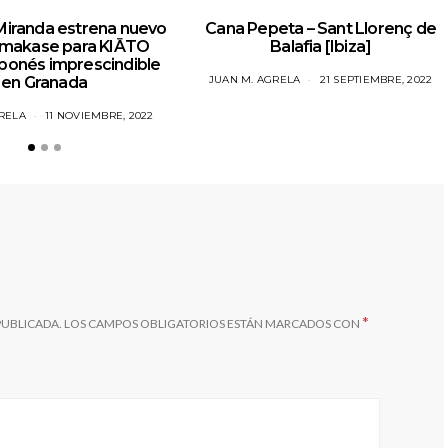
 Miranda estrena nuevo
Cana Pepeta – Sant Llorenç de
makase para KIĀTO
Balafia [Ibiza]
aponés imprescindible
en Granada
JUAN M. AGRELA
21 SEPTIEMBRE, 2022
RELA
11 NOVIEMBRE, 2022
*
PUBLICADA.
LOS CAMPOS OBLIGATORIOS ESTÁN MARCADOS CON