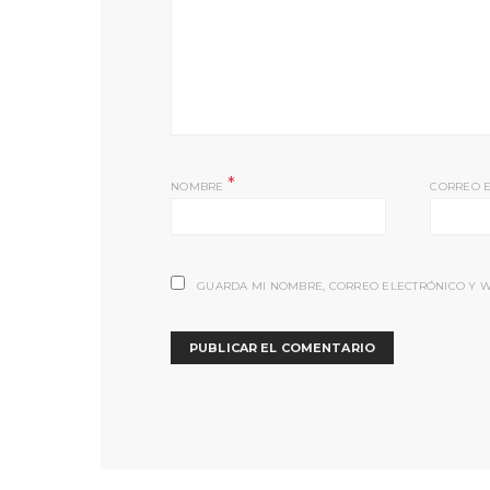
*
NOMBRE
CORREO 
GUARDA MI NOMBRE, CORREO ELECTRÓNICO Y W