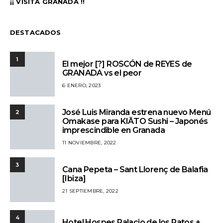
¡¡ VISITA GRANADA !!
DESTACADOS
1
El mejor [?] ROSCÓN de REYES de
GRANADA vs el peor
6 ENERO, 2023
José Luis Miranda estrena nuevo Menú
2
Omakase para KIĀTO Sushi – Japonés
imprescindible en Granada
11 NOVIEMBRE, 2022
3
Cana Pepeta – Sant Llorenç de Balafia
[Ibiza]
21 SEPTIEMBRE, 2022
4
Hotel Hospes Palacio de los Patos +