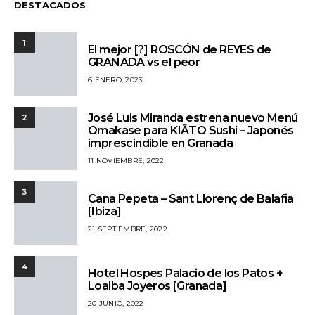
DESTACADOS
1
El mejor [?] ROSCÓN de REYES de
GRANADA vs el peor
6 ENERO, 2023
José Luis Miranda estrena nuevo Menú
2
Omakase para KIĀTO Sushi – Japonés
imprescindible en Granada
11 NOVIEMBRE, 2022
3
Cana Pepeta – Sant Llorenç de Balafia
[Ibiza]
21 SEPTIEMBRE, 2022
4
Hotel Hospes Palacio de los Patos +
Loalba Joyeros [Granada]
20 JUNIO, 2022