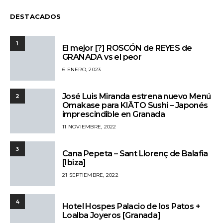
DESTACADOS
1
El mejor [?] ROSCÓN de REYES de
GRANADA vs el peor
6 ENERO, 2023
José Luis Miranda estrena nuevo Menú
2
Omakase para KIĀTO Sushi – Japonés
imprescindible en Granada
11 NOVIEMBRE, 2022
3
Cana Pepeta – Sant Llorenç de Balafia
[Ibiza]
21 SEPTIEMBRE, 2022
4
Hotel Hospes Palacio de los Patos +
Loalba Joyeros [Granada]