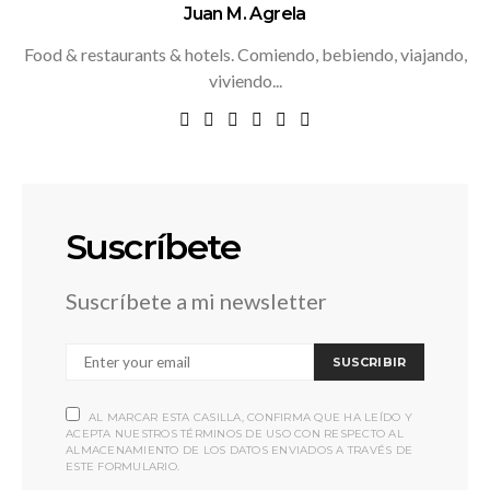
Juan M. Agrela
Food & restaurants & hotels. Comiendo, bebiendo, viajando,
viviendo...
Suscríbete
Suscríbete a mi newsletter
SUSCRIBIR
AL MARCAR ESTA CASILLA, CONFIRMA QUE HA LEÍDO Y
ACEPTA NUESTROS TÉRMINOS DE USO CON RESPECTO AL
ALMACENAMIENTO DE LOS DATOS ENVIADOS A TRAVÉS DE
ESTE FORMULARIO.