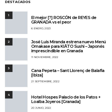
DESTACADOS
1
El mejor [?] ROSCÓN de REYES de
GRANADA vs el peor
6 ENERO, 2023
José Luis Miranda estrena nuevo Menú
2
Omakase para KIĀTO Sushi – Japonés
imprescindible en Granada
11 NOVIEMBRE, 2022
3
Cana Pepeta – Sant Llorenç de Balafia
[Ibiza]
21 SEPTIEMBRE, 2022
4
Hotel Hospes Palacio de los Patos +
Loalba Joyeros [Granada]
20 JUNIO, 2022