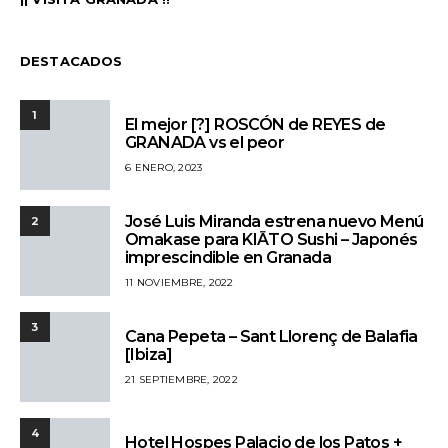
DESTACADOS
1
El mejor [?] ROSCÓN de REYES de
GRANADA vs el peor
6 ENERO, 2023
José Luis Miranda estrena nuevo Menú
2
Omakase para KIĀTO Sushi – Japonés
imprescindible en Granada
11 NOVIEMBRE, 2022
3
Cana Pepeta – Sant Llorenç de Balafia
[Ibiza]
21 SEPTIEMBRE, 2022
4
Hotel Hospes Palacio de los Patos +