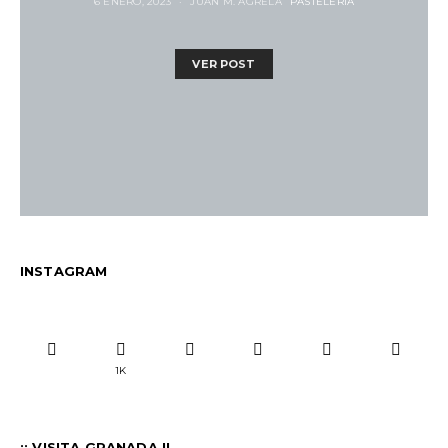
6 ENERO, 2023
JUAN M. AGRELA
PASTELERÍA
VER POST
INSTAGRAM
1K
¡¡ VISITA GRANADA !!