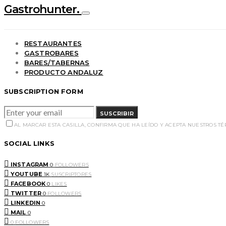
Gastrohunter.
RESTAURANTES
GASTROBARES
BARES/TABERNAS
PRODUCTO ANDALUZ
SUBSCRIPTION FORM
SUSCRIBIR
AL MARCAR ESTA CASILLA, CONFIRMA QUE HA LEÍDO Y ACEPTA NUESTROS T
SOCIAL LINKS
INSTAGRAM
0
FOLLOWERS
YOUTUBE
1K
SUSCRIPTORES
FACEBOOK
0
LIKES
TWITTER
0
FOLLOWERS
LINKEDIN
0
MAIL
0
0
FOLLOWERS