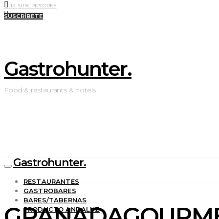
1K
SUSCRIPTORES
0
LIKES
SUSCRÍBETE
Gastrohunter.
Food & restaurants & hotels
Gastrohunter.
RESTAURANTES
GASTROBARES
BARES/TABERNAS
GRANADAGOURMET
PRODUCTO ANDALUZ