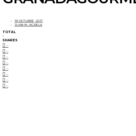
19 OCTUBRE, 2017
JUAN M. AGRELA
TOTAL
0
SHARES
0
0
0
0
0
0
0
0