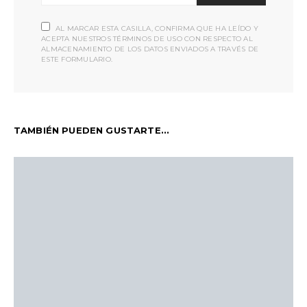
AL MARCAR ESTA CASILLA, CONFIRMA QUE HA LEÍDO Y
ACEPTA NUESTROS TÉRMINOS DE USO CON RESPECTO AL
ALMACENAMIENTO DE LOS DATOS ENVIADOS A TRAVÉS DE
ESTE FORMULARIO.
TAMBIÉN PUEDEN GUSTARTE...