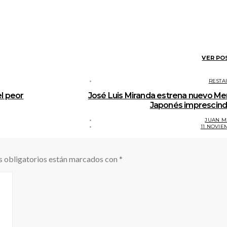
VER PO
RESTA
l peor
José Luis Miranda estrena nuevo M
Japonés imprescind
JUAN M
11 NOVIE
 obligatorios están marcados con
*