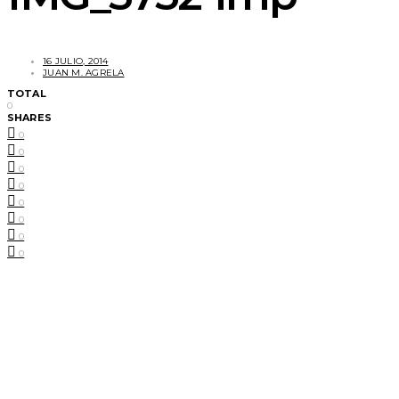
16 JULIO, 2014
JUAN M. AGRELA
TOTAL
0
SHARES
0
0
0
0
0
0
0
0