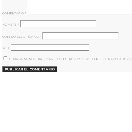
COMENTARIO
*
NOMBRE
*
CORREO ELECTRÓNICO
*
WEB
GUARDA MI NOMBRE, CORREO ELECTRÓNICO Y WEB EN ESTE NAVEGADOR P