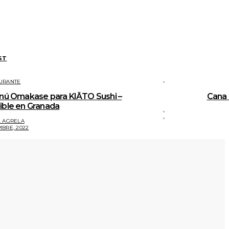
ST
URANTE
enú Omakase para KIĀTO Sushi –
Cana 
ible en Granada
. AGRELA
MBRE, 2022