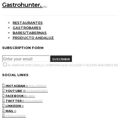
Gastrohunter.
RESTAURANTES
GASTROBARES
BARES/TABERNAS
PRODUCTO ANDALUZ
SUBSCRIPTION FORM
SUSCRIBIR
AL MARCAR ESTA CASILLA, CONFIRMA QUE HA LEÍDO Y ACEPTA NUESTROS T
SOCIAL LINKS
INSTAGRAM
0
FOLLOWERS
YOUTUBE
1K
SUSCRIPTORES
FACEBOOK
0
LIKES
TWITTER
0
FOLLOWERS
LINKEDIN
0
MAIL
0
0
FOLLOWERS