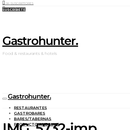
1K
SUSCRIPTORES
0
LIKES
SUSCRÍBETE
Gastrohunter.
Food & restaurants & hotels
Gastrohunter.
RESTAURANTES
GASTROBARES
BARES/TABERNAS
IMG_5732-imp
PRODUCTO ANDALUZ