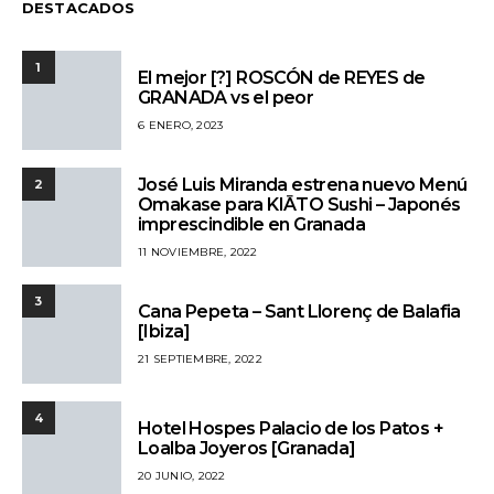
DESTACADOS
1
El mejor [?] ROSCÓN de REYES de
GRANADA vs el peor
6 ENERO, 2023
José Luis Miranda estrena nuevo Menú
2
Omakase para KIĀTO Sushi – Japonés
imprescindible en Granada
11 NOVIEMBRE, 2022
3
Cana Pepeta – Sant Llorenç de Balafia
[Ibiza]
21 SEPTIEMBRE, 2022
4
Hotel Hospes Palacio de los Patos +
Loalba Joyeros [Granada]
20 JUNIO, 2022