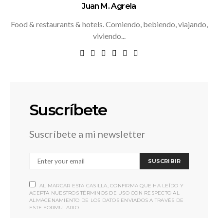
Juan M. Agrela
Food & restaurants & hotels. Comiendo, bebiendo, viajando,
viviendo...
Suscríbete
Suscríbete a mi newsletter
SUSCRIBIR
AL MARCAR ESTA CASILLA, CONFIRMA QUE HA LEÍDO Y
ACEPTA NUESTROS TÉRMINOS DE USO CON RESPECTO AL
ALMACENAMIENTO DE LOS DATOS ENVIADOS A TRAVÉS DE
ESTE FORMULARIO.