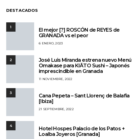
DESTACADOS
1
El mejor [?] ROSCÓN de REYES de
GRANADA vs el peor
6 ENERO, 2023
José Luis Miranda estrena nuevo Menú
2
Omakase para KIĀTO Sushi – Japonés
imprescindible en Granada
11 NOVIEMBRE, 2022
3
Cana Pepeta – Sant Llorenç de Balafia
[Ibiza]
21 SEPTIEMBRE, 2022
4
Hotel Hospes Palacio de los Patos +
Loalba Joyeros [Granada]