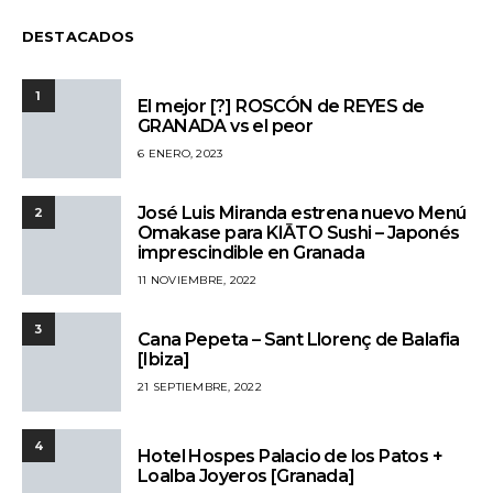
DESTACADOS
1
El mejor [?] ROSCÓN de REYES de
GRANADA vs el peor
6 ENERO, 2023
José Luis Miranda estrena nuevo Menú
2
Omakase para KIĀTO Sushi – Japonés
imprescindible en Granada
11 NOVIEMBRE, 2022
3
Cana Pepeta – Sant Llorenç de Balafia
[Ibiza]
21 SEPTIEMBRE, 2022
4
Hotel Hospes Palacio de los Patos +
Loalba Joyeros [Granada]