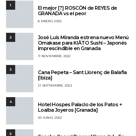
1
El mejor [?] ROSCÓN de REYES de
GRANADA vs el peor
6 ENERO, 2023
José Luis Miranda estrena nuevo Menú
2
Omakase para KIĀTO Sushi – Japonés
imprescindible en Granada
11 NOVIEMBRE, 2022
3
Cana Pepeta – Sant Llorenç de Balafia
[Ibiza]
21 SEPTIEMBRE, 2022
4
Hotel Hospes Palacio de los Patos +
Loalba Joyeros [Granada]
20 JUNIO, 2022
5