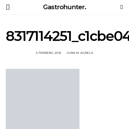
Gastrohunter.
8317114251_c1cbe0
5 FEBRERO, 2015
JUAN M. AGRELA