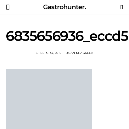
Gastrohunter.
6835656936_eccd5
5 FEBRERO, 2015
JUAN M. AGRELA