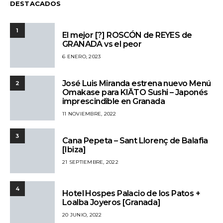
DESTACADOS
1
El mejor [?] ROSCÓN de REYES de
GRANADA vs el peor
6 ENERO, 2023
José Luis Miranda estrena nuevo Menú
2
Omakase para KIĀTO Sushi – Japonés
imprescindible en Granada
11 NOVIEMBRE, 2022
3
Cana Pepeta – Sant Llorenç de Balafia
[Ibiza]
21 SEPTIEMBRE, 2022
4
Hotel Hospes Palacio de los Patos +
Loalba Joyeros [Granada]
20 JUNIO, 2022