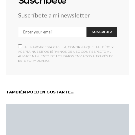
Suscríbete
Suscríbete a mi newsletter
SUSCRIBIR
AL MARCAR ESTA CASILLA, CONFIRMA QUE HA LEÍDO Y
ACEPTA NUESTROS TÉRMINOS DE USO CON RESPECTO AL
ALMACENAMIENTO DE LOS DATOS ENVIADOS A TRAVÉS DE
ESTE FORMULARIO.
TAMBIÉN PUEDEN GUSTARTE...