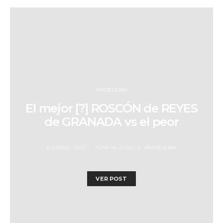
PASTELERÍA
El mejor [?] ROSCÓN de REYES
de GRANADA vs el peor
6 ENERO, 2023
JUAN M. AGRELA
PASTELERÍA
VER POST