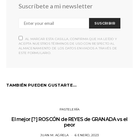
Suscríbete a mi newsletter
SUSCRIBIR
AL MARCAR ESTA CASILLA, CONFIRMA QUE HA LEÍDO Y
ACEPTA NUESTROS TÉRMINOS DE USO CON RESPECTO AL
ALMACENAMIENTO DE LOS DATOS ENVIADOS A TRAVÉS DE
ESTE FORMULARIO.
TAMBIÉN PUEDEN GUSTARTE...
PASTELERÍA
El mejor [?] ROSCÓN de REYES de GRANADA vs el
peor
JUAN M. AGRELA
6 ENERO, 2023