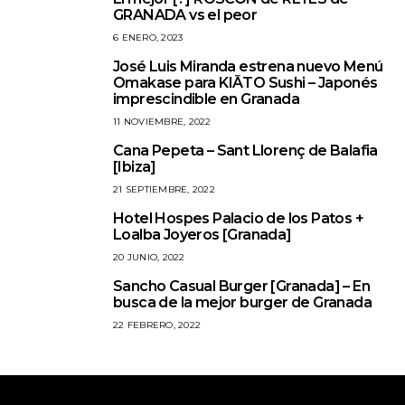
1
GRANADA vs el peor
6 ENERO, 2023
José Luis Miranda estrena nuevo Menú
2
Omakase para KIĀTO Sushi – Japonés
imprescindible en Granada
11 NOVIEMBRE, 2022
Cana Pepeta – Sant Llorenç de Balafia
3
[Ibiza]
21 SEPTIEMBRE, 2022
Hotel Hospes Palacio de los Patos +
4
Loalba Joyeros [Granada]
20 JUNIO, 2022
Sancho Casual Burger [Granada] – En
5
busca de la mejor burger de Granada
22 FEBRERO, 2022