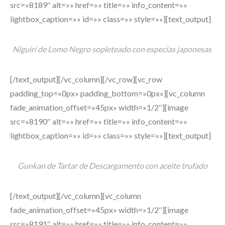
src=»8189″ alt=»» href=»» title=»» info_content=»»
lightbox_caption=»» id=»» class=»» style=»»][text_output]
Niguiri de Lomo Negro sopleteado con especias japonesas
[/text_output][/vc_column][/vc_row][vc_row
padding_top=»0px» padding_bottom=»0px»][vc_column
fade_animation_offset=»45px» width=»1/2″][image
src=»8190″ alt=»» href=»» title=»» info_content=»»
lightbox_caption=»» id=»» class=»» style=»»][text_output]
Gunkan de Tartar de Descargamento con aceite trufado
[/text_output][/vc_column][vc_column
fade_animation_offset=»45px» width=»1/2″][image
src=»8191″ alt=»» href=»» title=»» info_content=»»