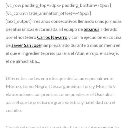
[vc_row padding_top=»0px» padding_bottom=»0px»]
[vc_column fade_animation_offset=»45px»]
[text_output]Tres años consecutivos llenando unas jornadas
del atún únicas en Granada. El equipo de
Sibarius
, liderado
por el hostelero
Carlos Navarro
y con la ejecución en cocina
de
Javier San Jose
han preparado durante 3 días un menú en
el que el ingrediente principal era el Atún, el rojo, el salvaje,
el de almadraba…
Diferentes cortes entre los que destacan especialmente
Mormo, Lomo Negro, Descargamento, Toro y Morrillo y
elaboraciones tan precisas como puede ser el Usuzukuri
para el que se precisa de gran maestría y habilidad con el
cuchillo.
Cuando el producto es un productazo y se sabe manejar, lo