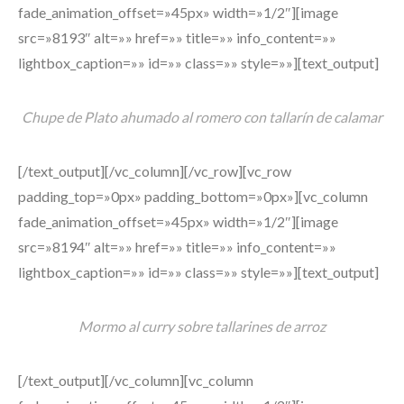
fade_animation_offset=»45px» width=»1/2″][image
src=»8193″ alt=»» href=»» title=»» info_content=»»
lightbox_caption=»» id=»» class=»» style=»»][text_output]
Chupe de Plato ahumado al romero con tallarín de calamar
[/text_output][/vc_column][/vc_row][vc_row
padding_top=»0px» padding_bottom=»0px»][vc_column
fade_animation_offset=»45px» width=»1/2″][image
src=»8194″ alt=»» href=»» title=»» info_content=»»
lightbox_caption=»» id=»» class=»» style=»»][text_output]
Mormo al curry sobre tallarines de arroz
[/text_output][/vc_column][vc_column