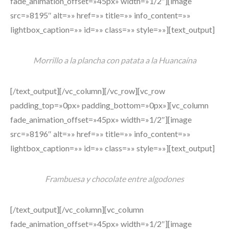
fade_animation_offset=»45px» width=»1/2″][image
src=»8195″ alt=»» href=»» title=»» info_content=»»
lightbox_caption=»» id=»» class=»» style=»»][text_output]
Morrillo a la plancha con patata a la Huancaína
[/text_output][/vc_column][/vc_row][vc_row
padding_top=»0px» padding_bottom=»0px»][vc_column
fade_animation_offset=»45px» width=»1/2″][image
src=»8196″ alt=»» href=»» title=»» info_content=»»
lightbox_caption=»» id=»» class=»» style=»»][text_output]
Frambuesa y chocolate entre algodones
[/text_output][/vc_column][vc_column
fade_animation_offset=»45px» width=»1/2″][image