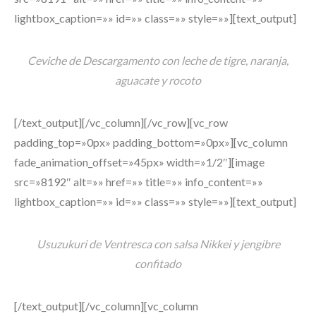
lightbox_caption=»» id=»» class=»» style=»»][text_output]
Ceviche de Descargamento con leche de tigre, naranja,
aguacate y rocoto
[/text_output][/vc_column][/vc_row][vc_row
padding_top=»0px» padding_bottom=»0px»][vc_column
fade_animation_offset=»45px» width=»1/2″][image
src=»8192″ alt=»» href=»» title=»» info_content=»»
lightbox_caption=»» id=»» class=»» style=»»][text_output]
Usuzukuri de Ventresca con salsa Nikkei y jengibre
confitado
[/text_output][/vc_column][vc_column