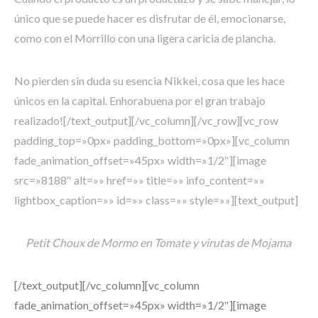
único que se puede hacer es disfrutar de él, emocionarse,
como con el Morrillo con una ligera caricia de plancha.
No pierden sin duda su esencia Nikkei, cosa que les hace
únicos en la capital. Enhorabuena por el gran trabajo
realizado![/text_output][/vc_column][/vc_row][vc_row
padding_top=»0px» padding_bottom=»0px»][vc_column
fade_animation_offset=»45px» width=»1/2″][image
src=»8188″ alt=»» href=»» title=»» info_content=»»
lightbox_caption=»» id=»» class=»» style=»»][text_output]
Petit Choux de Mormo en Tomate y virutas de Mojama
[/text_output][/vc_column][vc_column
fade_animation_offset=»45px» width=»1/2″][image