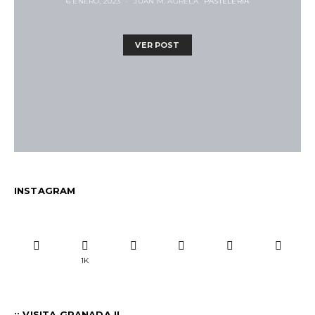
6 ENERO, 2023
JUAN M. AGRELA
PASTELERÍA
VER POST
INSTAGRAM
1K
¡¡ VISITA GRANADA !!