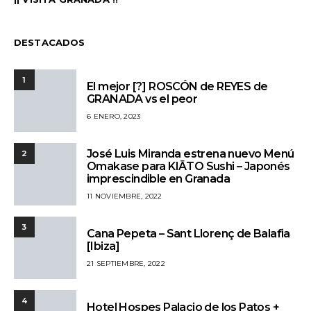
DESTACADOS
1
El mejor [?] ROSCÓN de REYES de
GRANADA vs el peor
6 ENERO, 2023
José Luis Miranda estrena nuevo Menú
2
Omakase para KIĀTO Sushi – Japonés
imprescindible en Granada
11 NOVIEMBRE, 2022
3
Cana Pepeta – Sant Llorenç de Balafia
[Ibiza]
21 SEPTIEMBRE, 2022
4
Hotel Hospes Palacio de los Patos +