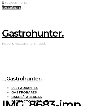
1K
SUSCRIPTORES
0
LIKES
SUSCRÍBETE
Gastrohunter.
Food & restaurants & hotels
Gastrohunter.
RESTAURANTES
GASTROBARES
BARES/TABERNAS
IMG_8683-imp
PRODUCTO ANDALUZ