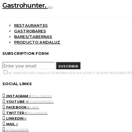
Gastrohunter.
RESTAURANTES
GASTROBARES
BARES/TABERNAS
PRODUCTO ANDALUZ
SUBSCRIPTION FORM
SUSCRIBIR
AL MARCAR ESTA CASILLA, CONFIRMA QUE HA LEÍDO Y ACEPTA NUESTROS T
SOCIAL LINKS
INSTAGRAM
0
FOLLOWERS
YOUTUBE
1K
SUSCRIPTORES
FACEBOOK
0
LIKES
TWITTER
0
FOLLOWERS
LINKEDIN
0
MAIL
0
0
FOLLOWERS