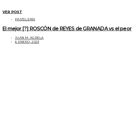
VER POST
PASTELERÍA
El mejor [?] ROSCÓN de REYES de GRANADA vs el peor
JUAN M. AGRELA
6 ENERO, 2023