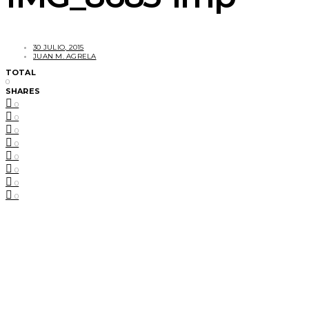
30 JULIO, 2015
JUAN M. AGRELA
TOTAL
0
SHARES
0
0
0
0
0
0
0
0