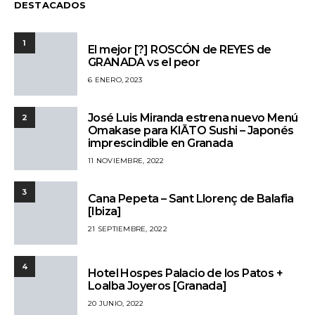
DESTACADOS
1
El mejor [?] ROSCÓN de REYES de
GRANADA vs el peor
6 ENERO, 2023
José Luis Miranda estrena nuevo Menú
2
Omakase para KIĀTO Sushi – Japonés
imprescindible en Granada
11 NOVIEMBRE, 2022
3
Cana Pepeta – Sant Llorenç de Balafia
[Ibiza]
21 SEPTIEMBRE, 2022
4
Hotel Hospes Palacio de los Patos +
Loalba Joyeros [Granada]
20 JUNIO, 2022