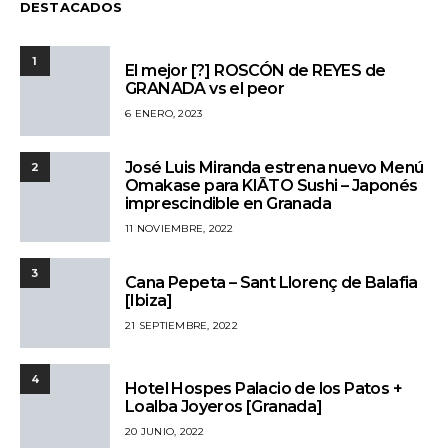
DESTACADOS
1
El mejor [?] ROSCÓN de REYES de
GRANADA vs el peor
6 ENERO, 2023
José Luis Miranda estrena nuevo Menú
2
Omakase para KIĀTO Sushi – Japonés
imprescindible en Granada
11 NOVIEMBRE, 2022
3
Cana Pepeta – Sant Llorenç de Balafia
[Ibiza]
21 SEPTIEMBRE, 2022
4
Hotel Hospes Palacio de los Patos +
Loalba Joyeros [Granada]
20 JUNIO, 2022