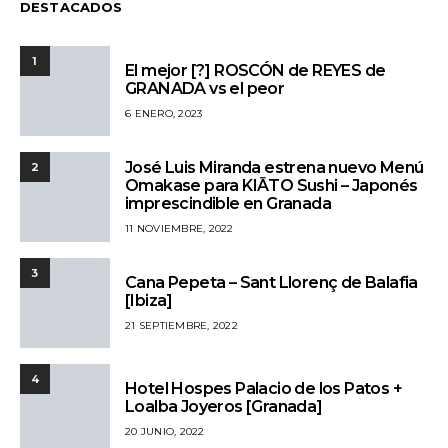
DESTACADOS
1
El mejor [?] ROSCÓN de REYES de
GRANADA vs el peor
6 ENERO, 2023
José Luis Miranda estrena nuevo Menú
2
Omakase para KIĀTO Sushi – Japonés
imprescindible en Granada
11 NOVIEMBRE, 2022
3
Cana Pepeta – Sant Llorenç de Balafia
[Ibiza]
21 SEPTIEMBRE, 2022
4
Hotel Hospes Palacio de los Patos +
Loalba Joyeros [Granada]
20 JUNIO, 2022