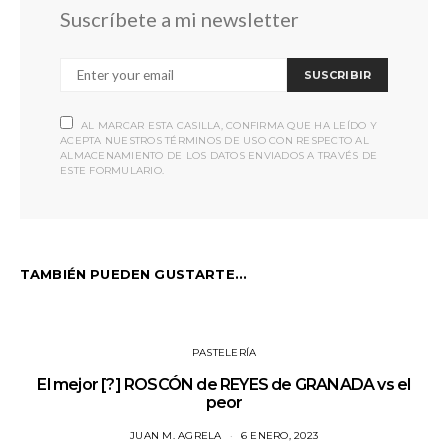
Suscríbete a mi newsletter
SUSCRIBIR
AL MARCAR ESTA CASILLA, CONFIRMA QUE HA LEÍDO Y
ACEPTA NUESTROS TÉRMINOS DE USO CON RESPECTO AL
ALMACENAMIENTO DE LOS DATOS ENVIADOS A TRAVÉS DE
ESTE FORMULARIO.
TAMBIÉN PUEDEN GUSTARTE...
PASTELERÍA
El mejor [?] ROSCÓN de REYES de GRANADA vs el
peor
JUAN M. AGRELA
6 ENERO, 2023