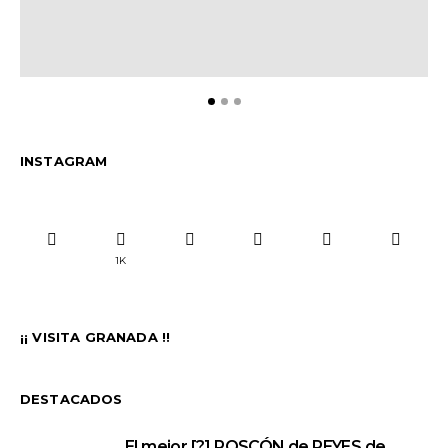
INSTAGRAM
1K
¡¡ VISITA GRANADA !!
DESTACADOS
El mejor [?] ROSCÓN de REYES de