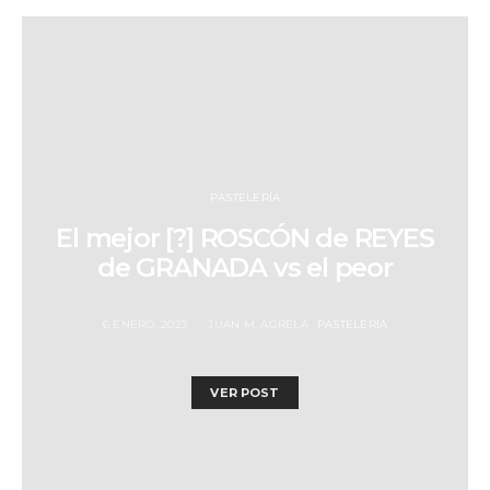
PASTELERÍA
El mejor [?] ROSCÓN de REYES
de GRANADA vs el peor
6 ENERO, 2023
JUAN M. AGRELA
PASTELERÍA
VER POST