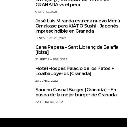
1
GRANADA vs el peor
6 ENERO, 2023
José Luis Miranda estrena nuevo Menú
2
Omakase para KIĀTO Sushi – Japonés
imprescindible en Granada
11 NOVIEMBRE, 2022
Cana Pepeta – Sant Llorenç de Balafia
3
[Ibiza]
21 SEPTIEMBRE, 2022
Hotel Hospes Palacio de los Patos +
4
Loalba Joyeros [Granada]
20 JUNIO, 2022
Sancho Casual Burger [Granada] – En
5
busca de la mejor burger de Granada
22 FEBRERO, 2022