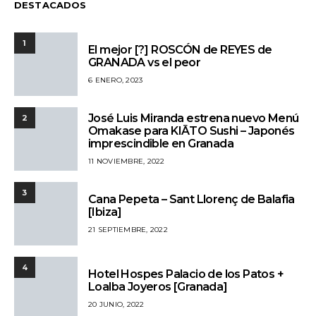
DESTACADOS
1
El mejor [?] ROSCÓN de REYES de
GRANADA vs el peor
6 ENERO, 2023
José Luis Miranda estrena nuevo Menú
2
Omakase para KIĀTO Sushi – Japonés
imprescindible en Granada
11 NOVIEMBRE, 2022
3
Cana Pepeta – Sant Llorenç de Balafia
[Ibiza]
21 SEPTIEMBRE, 2022
4
Hotel Hospes Palacio de los Patos +
Loalba Joyeros [Granada]
20 JUNIO, 2022