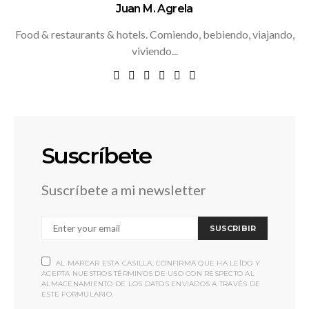
Juan M. Agrela
Food & restaurants & hotels. Comiendo, bebiendo, viajando,
viviendo...
Suscríbete
Suscríbete a mi newsletter
SUSCRIBIR
AL MARCAR ESTA CASILLA, CONFIRMA QUE HA LEÍDO Y
ACEPTA NUESTROS TÉRMINOS DE USO CON RESPECTO AL
ALMACENAMIENTO DE LOS DATOS ENVIADOS A TRAVÉS DE
ESTE FORMULARIO.