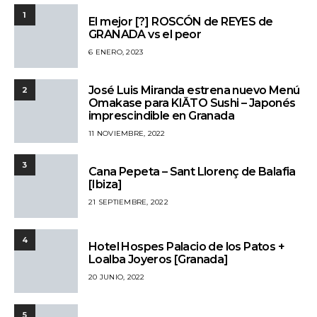
1
El mejor [?] ROSCÓN de REYES de
GRANADA vs el peor
6 ENERO, 2023
José Luis Miranda estrena nuevo Menú
2
Omakase para KIĀTO Sushi – Japonés
imprescindible en Granada
11 NOVIEMBRE, 2022
3
Cana Pepeta – Sant Llorenç de Balafia
[Ibiza]
21 SEPTIEMBRE, 2022
4
Hotel Hospes Palacio de los Patos +
Loalba Joyeros [Granada]
20 JUNIO, 2022
5