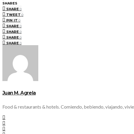
SHARES
SHARE
0
TWEET
0
PIN IT
0
SHARE
0
SHARE
0
SHARE
0
SHARE
0
Juan M. Agrela
Food & restaurants & hotels. Comiendo, bebiendo, viajando, vivie