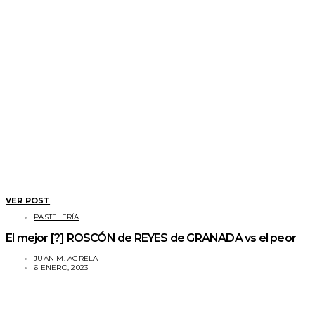
VER POST
PASTELERÍA
El mejor [?] ROSCÓN de REYES de GRANADA vs el peor
JUAN M. AGRELA
6 ENERO, 2023