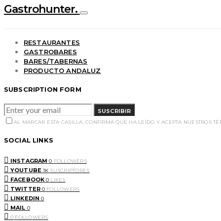
Gastrohunter.
RESTAURANTES
GASTROBARES
BARES/TABERNAS
PRODUCTO ANDALUZ
SUBSCRIPTION FORM
SUSCRIBIR
AL MARCAR ESTA CASILLA, CONFIRMA QUE HA LEÍDO Y ACEPTA NUESTROS T
SOCIAL LINKS
INSTAGRAM
0
FOLLOWERS
YOUTUBE
1K
SUSCRIPTORES
FACEBOOK
0
LIKES
TWITTER
0
FOLLOWERS
LINKEDIN
0
MAIL
0
0
FOLLOWERS