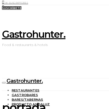
1K
SUSCRIPTORES
0
LIKES
SUSCRÍBETE
Gastrohunter.
Food & restaurants & hotels
Gastrohunter.
RESTAURANTES
GASTROBARES
BARES/TABERNAS
portada
PRODUCTO ANDALUZ